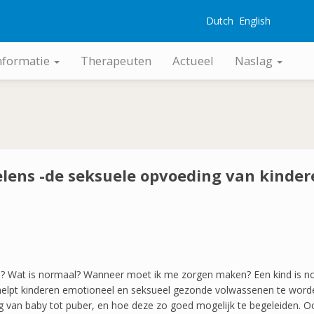
Dutch
English
G
nformatie
Therapeuten
Actueel
Naslag
lens -de seksuele opvoeding van kindere
n? Wat is normaal? Wanneer moet ik me zorgen maken? Een kind is n
helpt kinderen emotioneel en seksueel gezonde volwassenen te word
ing van baby tot puber, en hoe deze zo goed mogelijk te begeleiden. 