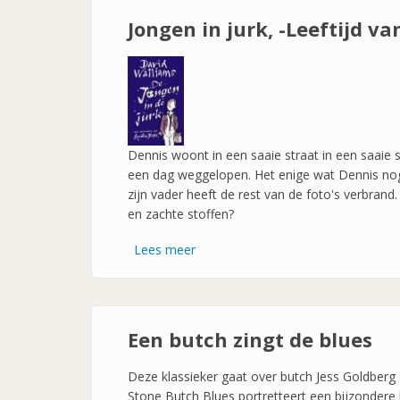
voor
Jongen in jurk, -Leeftijd va
vrouwen
Dennis woont in een saaie straat in een saaie s
een dag weggelopen. Het enige wat Dennis nog 
zijn vader heeft de rest van de foto's verbra
en zachte stoffen?
Lees meer
over
Jongen
in
jurk,
-
Een butch zingt de blues
Leeftijd
vanaf
Deze klassieker gaat over butch Jess Goldberg 
9
Stone Butch Blues portretteert een bijzondere 