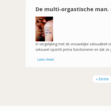
orgastische
paar
De multi-orgastische man. 
In vergelijking met de vrouwelijke seksualiteit 
seksueel opzicht prima functioneren en dat z
Lees meer
over
De
multi-
orgastische
Eerste
« Eerste
man.
Paginatie
pagina
-
Moderne
taoistische
liefdestechnieken
voor