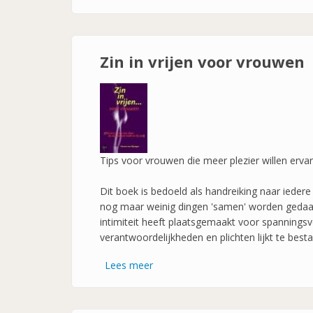
Zin
In
Vrijen
Voor
Zin in vrijen voor vrouwen
Mannen
Tips voor vrouwen die meer plezier willen ervar
Dit boek is bedoeld als handreiking naar iedere
nog maar weinig dingen 'samen' worden gedaan,
intimiteit heeft plaatsgemaakt voor spannings
verantwoordelijkheden en plichten lijkt te best
Lees meer
over
Zin
in
vrijen