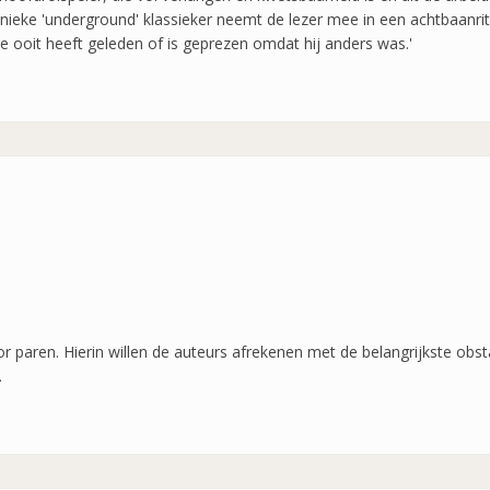
e unieke 'underground' klassieker neemt de lezer mee in een achtbaanr
die ooit heeft geleden of is geprezen omdat hij anders was.'
r paren. Hierin willen de auteurs afrekenen met de belangrijkste obst
.