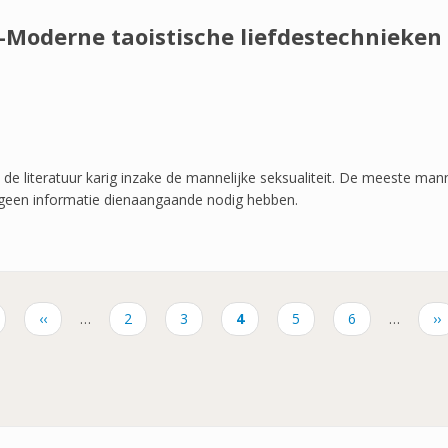
-Moderne taoistische liefdestechnieken
is de literatuur karig inzake de mannelijke seksualiteit. De meeste ma
e geen informatie dienaangaande nodig hebben.
Vorige
‹‹
…
Pagina
2
Pagina
3
Huidige
4
Pagina
5
Pagina
6
…
Vo
››
pagina
pagina
pa