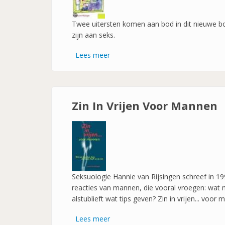
out-
Twee uitersten komen aan bod in dit nieuwe bo
zijn aan seks.
Lees meer
over
Seks:
alles
of
niets
Zin In Vrijen Voor Mannen
Seksuologie Hannie van Rijsingen schreef in 1999
reacties van mannen, die vooral vroegen: wat m
alstublieft wat tips geven? Zin in vrijen... voo
Lees meer
over