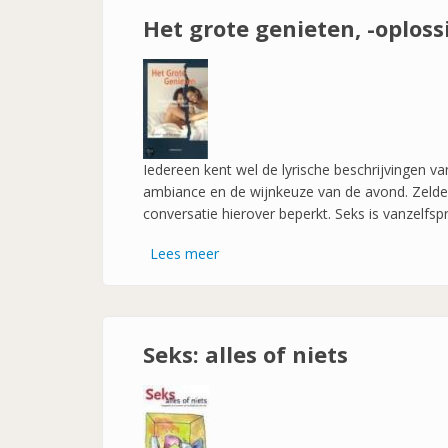
op
Het grote genieten, -oploss
mij?
-
Een
boek
over
seks
Iedereen kent wel de lyrische beschrijvingen v
voor
ambiance en de wijnkeuze van de avond. Zelden
kinderen-
conversatie hierover beperkt. Seks is vanzelfsp
Lees meer
over
Het
grote
genieten,
-
Seks: alles of niets
oplossingen
bij
seksuele
burn-