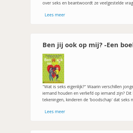
over seks en beantwoordt ze veelgestelde vra
Lees meer
over
Kleine
mensen,
grote
gevoelens
Ben jij ook op mij? -Een bo
-
de
seksuele
opvoeding
van
kinderen
"Wat is seks eigenlijk?" Waarin verschillen jon
van
iemand houden en verliefd op iemand zijn? Dit 
0
tekeningen, kinderen de 'boodschap' dat seks ni
tot
12
Lees meer
over
jaar-
Ben
jij
ook