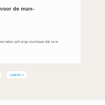
 voor de man-
nnen laten zich erop voorstaan dat ze in
lgende
Laatste
Laatste »
gina
pagina