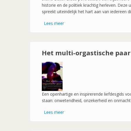
jaar-
historie en de politiek krachtig herleven. Dez
spreekt uiteindelijk het hart aan van iedereen 
Lees meer
over
Een
butch
zingt
de
Het multi-orgastische paar
blues
Een openhartige en inspirerende liefdesgids voo
staan: onwetendheid, onzekerheid en onmacht
Lees meer
over
Het
multi-