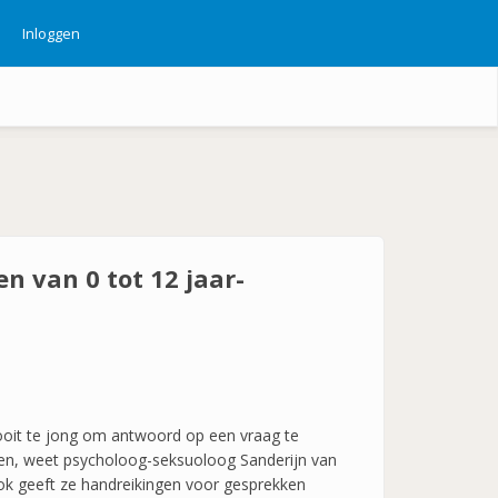
Inloggen
ebruikersmenu
n van 0 tot 12 jaar-
ooit te jong om antwoord op een vraag te
en, weet psycholoog-seksuoloog Sanderijn van
Ook geeft ze handreikingen voor gesprekken