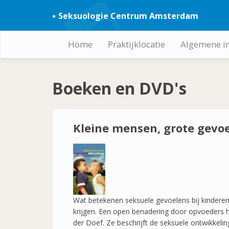
Overslaan
Seksuologie Centrum Amsterdam
en
naar
de
Home
Praktijklocatie
Algemene i
Hoofdnavigatie
inhoud
gaan
Boeken en DVD's
Kleine mensen, grote gevoe
Wat betekenen seksuele gevoelens bij kindere
krijgen. Een open benadering door opvoeders 
der Doef. Ze beschrijft de seksuele ontwikkel