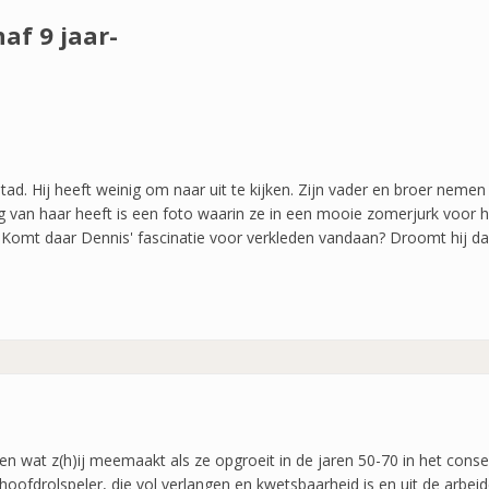
naf 9 jaar-
tad. Hij heeft weinig om naar uit te kijken. Zijn vader en broer neme
van haar heeft is een foto waarin ze in een mooie zomerjurk voor he
nd. Komt daar Dennis' fascinatie voor verkleden vandaan? Droomt hi
en wat z(h)ij meemaakt als ze opgroeit in de jaren 50-70 in het cons
hoofdrolspeler, die vol verlangen en kwetsbaarheid is en uit de arbe