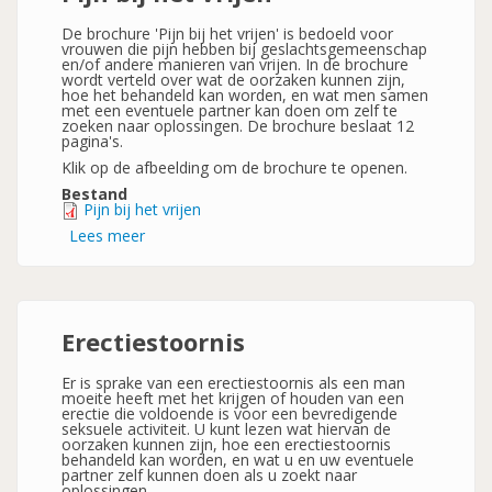
De brochure 'Pijn bij het vrijen' is bedoeld voor
vrouwen die pijn hebben bij geslachtsgemeenschap
en/of andere manieren van vrijen. In de brochure
wordt verteld over wat de oorzaken kunnen zijn,
hoe het behandeld kan worden, en wat men samen
met een eventuele partner kan doen om zelf te
zoeken naar oplossingen. De brochure beslaat 12
pagina's.
Klik op de afbeelding om de brochure te openen.
Bestand
Pijn bij het vrijen
Lees meer
over
Pijn
bij
het
vrijen
Erectiestoornis
Er is sprake van een erectiestoornis als een man
moeite heeft met het krijgen of houden van een
erectie die voldoende is voor een bevredigende
seksuele activiteit. U kunt lezen wat hiervan de
oorzaken kunnen zijn, hoe een erectiestoornis
behandeld kan worden, en wat u en uw eventuele
partner zelf kunnen doen als u zoekt naar
oplossingen.