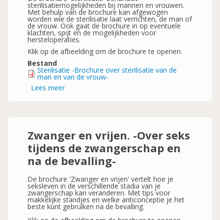
sterilisatiemogelijkheden bij mannen en vrouwen.
Met behulp van de brochure kan afgewogen
worden wie de sterilisatie laat verrichten, de man of
de vrouw. Ook gaat de brochure in op eventuele
klachten, spijt en de mogelijkheden voor
hersteloperaties.
Klik op de afbeelding om de brochure te openen.
Bestand
Sterilisatie -Brochure over sterilisatie van de
man en van de vrouw-
Lees meer
over
Sterilisatie
-
Brochure
over
sterilisatie
van
Zwanger en vrijen. -Over seks
de
man
tijdens de zwangerschap en
en
van
na de bevalling-
de
vrouw-
De brochure 'Zwanger en vrijen' vertelt hoe je
seksleven in de verschillende stadia van je
zwangerschap kan veranderen. Met tips voor
makkelijke standjes en welke anticonceptie je het
beste kunt gebruiken na de bevalling.