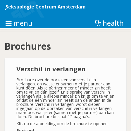
Overslaan
en
Seksuologie Centrum Amsterdam
naar
de
inhoud
menu
health
gaan
Brochures
Verschil in verlangen
Brochure over de oorzaken van verschil in
verlangen, en wat je er samen met je partner aan
kunt doen. Als je partner meer of minder zin heeft
om te vrijen dan jezelf. Er is sprake van verschil in
verlangen als je allebei minder zin krijgt om te vrijen
of dat de één minder zin heeft dan de ander. In de
brochure 'Verschil in verlangen' wordt dieper
ingegaan op de oorzaken van verschil in verlangen
maar ook wat je er (samen met je partner) aan kan
doen. De brochure beslaat 12 pagina's.
Klik op de afbeelding om de brochure te openen.
Bestand