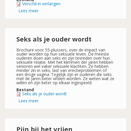
Verschil in verlangen
Lees meer
over
Verschil
in
verlangen
Seks als je ouder wordt
Brochure voor 55-plussers, over de impact van
ouder worden op hun seksuele leven. De meeste
ouderen doen aan seks en zijn tevreden over hun
seksuele relatie. Met het klimmen der jaren hebben
senioren wel vaker seksuele klachten. Ze hebben
minder zin in seks, last van erectieproblemen of
een droge vagina. Tegelijk zijn er ouderen die seks
met de jaren beter vinden worden. Ze weten wat ze
willen en zijn beter op elkaar ingespeeld.
Bestand
Seks als je ouder wordt
Lees meer
over
Seks
als
je
ouder
wordt
Pijn bij het vrijen