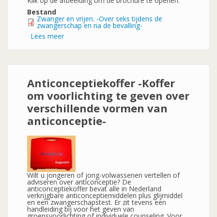
Klik op de afbeelding om de brochure te openen.
Bestand
Zwanger en vrijen. -Over seks tijdens de
zwangerschap en na de bevalling-
Lees meer
over
Zwanger
en
vrijen.
-
Over
seks
Anticonceptiekoffer -Koffer
tijdens
de
om voorlichting te geven over
zwangerschap
en
verschillende vormen van
na
de
anticonceptie-
bevalling-
Wilt u jongeren of jong-volwassenen vertellen of
adviseren over anticonceptie? De
anticonceptiekoffer bevat alle in Nederland
verkrijgbare anticonceptiemiddelen plus glijmiddel
en een zwangerschapstest. Er zit tevens een
handleiding bij voor het geven van
groepsvoorlichting of individuele counseling. Voor