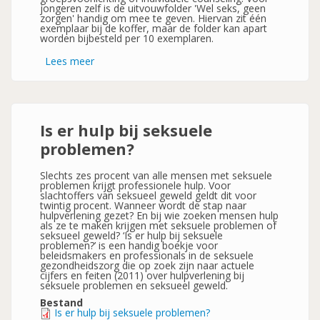
jongeren zelf is de uitvouwfolder 'Wel seks, geen
zorgen' handig om mee te geven. Hiervan zit één
exemplaar bij de koffer, maar de folder kan apart
worden bijbesteld per 10 exemplaren.
Lees meer
over
Anticonceptiekoffer
-
Koffer
om
voorlichting
te
Is er hulp bij seksuele
geven
over
problemen?
verschillende
vormen
van
Slechts zes procent van alle mensen met seksuele
anticonceptie-
problemen krijgt professionele hulp. Voor
slachtoffers van seksueel geweld geldt dit voor
twintig procent. Wanneer wordt de stap naar
hulpverlening gezet? En bij wie zoeken mensen hulp
als ze te maken krijgen met seksuele problemen of
seksueel geweld? ‘Is er hulp bij seksuele
problemen?’ is een handig boekje voor
beleidsmakers en professionals in de seksuele
gezondheidszorg die op zoek zijn naar actuele
cijfers en feiten (2011) over hulpverlening bij
seksuele problemen en seksueel geweld.
Bestand
Is er hulp bij seksuele problemen?