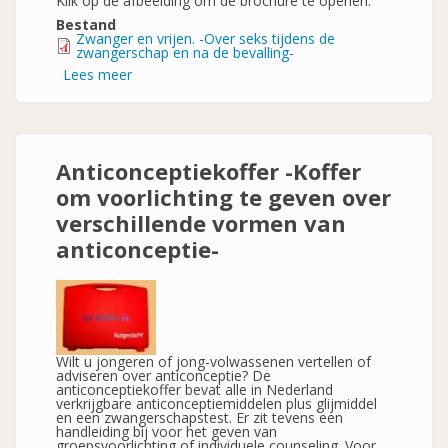
Klik op de afbeelding om de brochure te openen.
Bestand
Zwanger en vrijen. -Over seks tijdens de
zwangerschap en na de bevalling-
Lees meer
over
Zwanger
en
vrijen.
-
Over
seks
Anticonceptiekoffer -Koffer
tijdens
de
om voorlichting te geven over
zwangerschap
en
verschillende vormen van
na
de
anticonceptie-
bevalling-
Wilt u jongeren of jong-volwassenen vertellen of
adviseren over anticonceptie? De
anticonceptiekoffer bevat alle in Nederland
verkrijgbare anticonceptiemiddelen plus glijmiddel
en een zwangerschapstest. Er zit tevens een
handleiding bij voor het geven van
groepsvoorlichting of individuele counseling. Voor