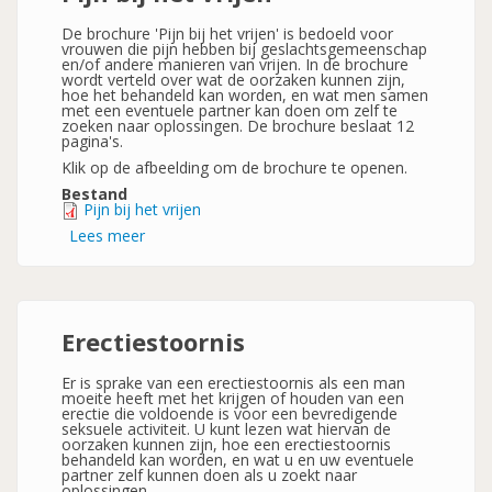
De brochure 'Pijn bij het vrijen' is bedoeld voor
vrouwen die pijn hebben bij geslachtsgemeenschap
en/of andere manieren van vrijen. In de brochure
wordt verteld over wat de oorzaken kunnen zijn,
hoe het behandeld kan worden, en wat men samen
met een eventuele partner kan doen om zelf te
zoeken naar oplossingen. De brochure beslaat 12
pagina's.
Klik op de afbeelding om de brochure te openen.
Bestand
Pijn bij het vrijen
Lees meer
over
Pijn
bij
het
vrijen
Erectiestoornis
Er is sprake van een erectiestoornis als een man
moeite heeft met het krijgen of houden van een
erectie die voldoende is voor een bevredigende
seksuele activiteit. U kunt lezen wat hiervan de
oorzaken kunnen zijn, hoe een erectiestoornis
behandeld kan worden, en wat u en uw eventuele
partner zelf kunnen doen als u zoekt naar
oplossingen.