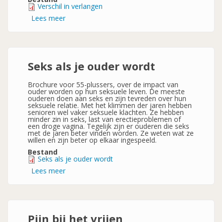
Verschil in verlangen
Lees meer
over
Verschil
in
verlangen
Seks als je ouder wordt
Brochure voor 55-plussers, over de impact van
ouder worden op hun seksuele leven. De meeste
ouderen doen aan seks en zijn tevreden over hun
seksuele relatie. Met het klimmen der jaren hebben
senioren wel vaker seksuele klachten. Ze hebben
minder zin in seks, last van erectieproblemen of
een droge vagina. Tegelijk zijn er ouderen die seks
met de jaren beter vinden worden. Ze weten wat ze
willen en zijn beter op elkaar ingespeeld.
Bestand
Seks als je ouder wordt
Lees meer
over
Seks
als
je
ouder
wordt
Pijn bij het vrijen