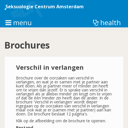
Overslaan
en
Seksuologie Centrum Amsterdam
naar
de
inhoud
menu
health
gaan
Brochures
Verschil in verlangen
Brochure over de oorzaken van verschil in
verlangen, en wat je er samen met je partner aan
kunt doen. Als je partner meer of minder zin heeft
om te vrijen dan jezelf. Er is sprake van verschil in
verlangen als je allebei minder zin krijgt om te vrijen
of dat de één minder zin heeft dan de ander. In de
brochure 'Verschil in verlangen' wordt dieper
ingegaan op de oorzaken van verschil in verlangen
maar ook wat je er (samen met je partner) aan kan
doen. De brochure beslaat 12 pagina's.
Klik op de afbeelding om de brochure te openen.
Bestand