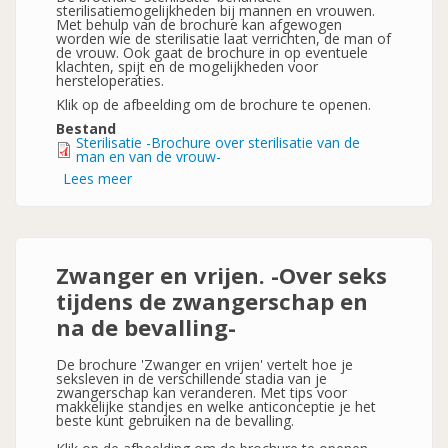
sterilisatiemogelijkheden bij mannen en vrouwen.
Met behulp van de brochure kan afgewogen
worden wie de sterilisatie laat verrichten, de man of
de vrouw. Ook gaat de brochure in op eventuele
klachten, spijt en de mogelijkheden voor
hersteloperaties.
Klik op de afbeelding om de brochure te openen.
Bestand
Sterilisatie -Brochure over sterilisatie van de
man en van de vrouw-
Lees meer
over
Sterilisatie
-
Brochure
over
sterilisatie
van
Zwanger en vrijen. -Over seks
de
man
tijdens de zwangerschap en
en
van
na de bevalling-
de
vrouw-
De brochure 'Zwanger en vrijen' vertelt hoe je
seksleven in de verschillende stadia van je
zwangerschap kan veranderen. Met tips voor
makkelijke standjes en welke anticonceptie je het
beste kunt gebruiken na de bevalling.