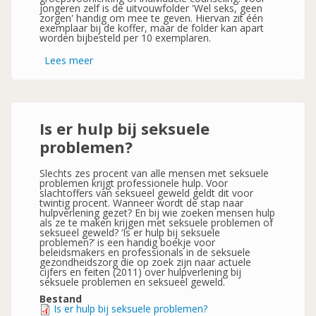
jongeren zelf is de uitvouwfolder 'Wel seks, geen
zorgen' handig om mee te geven. Hiervan zit één
exemplaar bij de koffer, maar de folder kan apart
worden bijbesteld per 10 exemplaren.
Lees meer
over
Anticonceptiekoffer
-
Koffer
om
voorlichting
te
Is er hulp bij seksuele
geven
over
problemen?
verschillende
vormen
van
Slechts zes procent van alle mensen met seksuele
anticonceptie-
problemen krijgt professionele hulp. Voor
slachtoffers van seksueel geweld geldt dit voor
twintig procent. Wanneer wordt de stap naar
hulpverlening gezet? En bij wie zoeken mensen hulp
als ze te maken krijgen met seksuele problemen of
seksueel geweld? ‘Is er hulp bij seksuele
problemen?’ is een handig boekje voor
beleidsmakers en professionals in de seksuele
gezondheidszorg die op zoek zijn naar actuele
cijfers en feiten (2011) over hulpverlening bij
seksuele problemen en seksueel geweld.
Bestand
Is er hulp bij seksuele problemen?