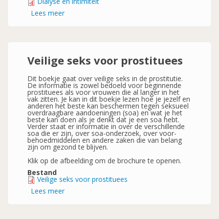
Dialyse en intimiteit
Lees meer
over
Dialyse
en
intimiteit
Veilige seks voor prostituees
Dit boekje gaat over veilige seks in de prostitutie.
De informatie is zowel bedoeld voor beginnende
prostituees als voor vrouwen die al langer in het
vak zitten. Je kan in dit boekje lezen hoe je jezelf en
anderen het beste kan beschermen tegen seksueel
overdraagbare aandoeningen (soa) en wat je het
beste kan doen als je denkt dat je een soa hebt.
Verder staat er informatie in over de verschillende
soa die er zijn, over soa-onderzoek, over voor-
behoedmiddelen en andere zaken die van belang
zijn om gezond te blijven.
Klik op de afbeelding om de brochure te openen.
Bestand
Veilige seks voor prostituees
Lees meer
over
Veilige
seks
voor
prostituees