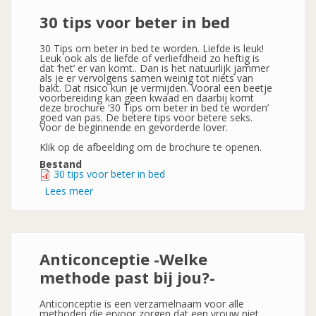
jongens
en
30 tips voor beter in bed
meisjes
in
de
30 Tips om beter in bed te worden. Liefde is leuk!
puberteit
Leuk ook als de liefde of verliefdheid zo heftig is
(12-
dat ‘het’ er van komt.. Dan is het natuurlijk jammer
14
als je er vervolgens samen weinig tot niets van
jr)-
bakt. Dat risico kun je vermijden. Vooral een beetje
voorbereiding kan geen kwaad en daarbij komt
deze brochure ‘30 Tips om beter in bed te worden’
goed van pas. De betere tips voor betere seks.
Voor de beginnende en gevorderde lover.
Klik op de afbeelding om de brochure te openen.
Bestand
30 tips voor beter in bed
Lees meer
over
30
tips
voor
beter
in
bed
Anticonceptie -Welke
methode past bij jou?-
Anticonceptie is een verzamelnaam voor alle
methoden die ervoor zorgen dat een vrouw niet