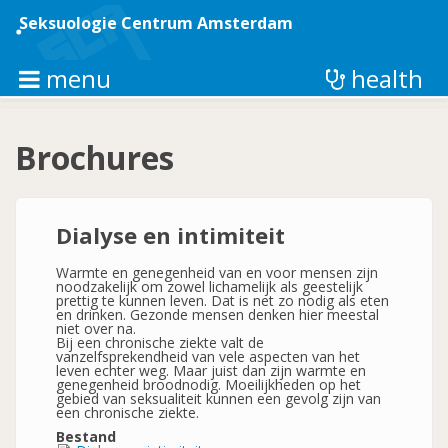
Overslaan
en
Seksuologie Centrum Amsterdam
naar
de
inhoud
menu
health
gaan
Brochures
Dialyse en intimiteit
Warmte en genegenheid van en voor mensen zijn
noodzakelijk om zowel lichamelijk als geestelijk
prettig te kunnen leven. Dat is net zo nodig als eten
en drinken. Gezonde mensen denken hier meestal
niet over na.
Bij een chronische ziekte valt de
vanzelfsprekendheid van vele aspecten van het
leven echter weg. Maar juist dan zijn warmte en
genegenheid broodnodig. Moeilijkheden op het
gebied van seksualiteit kunnen een gevolg zijn van
een chronische ziekte.
Bestand