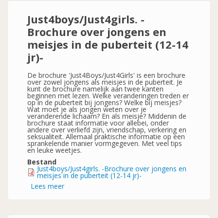
Just4boys/Just4girls. -
Brochure over jongens en
meisjes in de puberteit (12-14
jr)-
De brochure 'Just4Boys/Just4Girls' is een brochure
over zowel jongens als meisjes in de puberteit. Je
kunt de brochure namelijk aan twee kanten
beginnen met lezen. Welke veranderingen treden er
op in de puberteit bij jongens? Welke bij meisjes?
Wat moet je als jongen weten over je
veranderende lichaam? En als meisje? Middenin de
brochure staat informatie voor allebei, onder
andere over verliefd zijn, vriendschap, verkering en
seksualiteit. Allemaal praktische informatie op een
sprankelende manier vormgegeven. Met veel tips
en leuke weetjes.
Bestand
Just4boys/Just4girls. -Brochure over jongens en
meisjes in de puberteit (12-14 jr)-
Lees meer
over
Just4boys/Just4girls.
-
Brochure
over