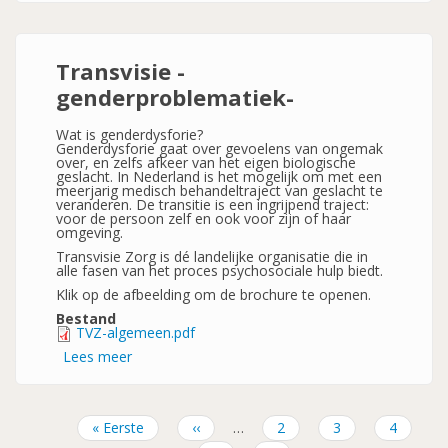
-
Bi
in
beeld?
-
Transvisie -
genderproblematiek-
Wat is genderdysforie?
Genderdysforie gaat over gevoelens van ongemak
over, en zelfs afkeer van het eigen biologische
geslacht. In Nederland is het mogelijk om met een
meerjarig medisch behandeltraject van geslacht te
veranderen. De transitie is een ingrijpend traject:
voor de persoon zelf en ook voor zijn of haar
omgeving.
Transvisie Zorg is dé landelijke organisatie die in
alle fasen van het proces psychosociale hulp biedt.
Klik op de afbeelding om de brochure te openen.
Bestand
TVZ-algemeen.pdf
Lees meer
over
Transvisie
-
genderproblematiek-
Eerste
« Eerste
Vorige
‹‹
…
Pagina
2
Pagina
3
Pagina
4
pagina
pagina
Paginatie