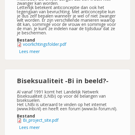
zwanger kan worden.
Letterlijk betekent anticonceptie dan ook het
tegengaan van bevruchting. Met anticonceptie kun
je dus zelf bepalen wanneer je wel of niet zwanger
wilt worden. Er zijn verschillende manieren waarop
dit kan, sommige voor de vrouw en sommige voor
de man. Je kunt ze indelen naar de tijdsduur dat ze
je beschermen.
Bestand
voorlichtingsfolder.pdf
Lees meer
over
Anticonceptie
-
Welke
methode
past
bij
Biseksualiteit -Bi in beeld?-
jou?
-
Al vanaf 1991 komt het Landelijk Netwerk
Biseksualiteit (LNBi) op voor de belangen van
biseksuelen.
Het LNBi is uiteraard te vinden op het internet
(www.lnbi.nl) en heeft een forum (www.bi-forum.nl).
Bestand
Bi_project_site.pdf
Lees meer
over
Biseksualiteit