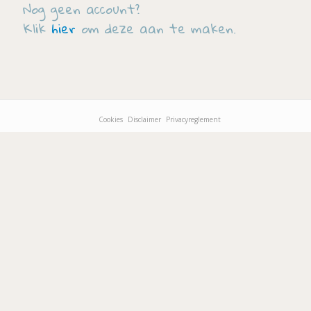
Nog geen account?
Klik
hier
om deze aan te maken.
Cookies
Disclaimer
Privacyreglement
Footer-
menu