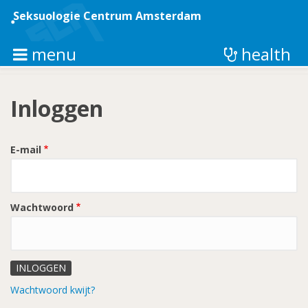
Overslaan
en
Seksuologie Centrum Amsterdam
naar
de
inhoud
menu
health
gaan
Inloggen
E-mail
Wachtwoord
Wachtwoord kwijt?