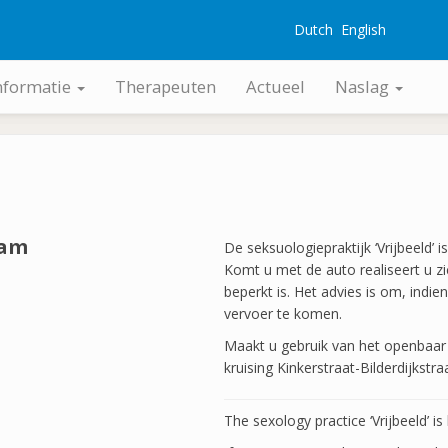
Dutch
English
G
nformatie
Therapeuten
Actueel
Naslag
dam
De seksuologiepraktijk ‘Vrijbeeld’
Komt u met de auto realiseert u zi
beperkt is. Het advies is om, indie
vervoer te komen.
Maakt u gebruik van het openbaar v
kruising Kinkerstraat-Bilderdijkstr
The sexology practice ‘Vrijbeeld’ 