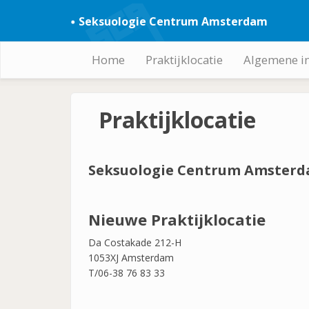
Overslaan
Seksuologie Centrum Amsterdam
en
naar
de
Home
Praktijklocatie
Algemene i
Hoofdnavigatie
inhoud
gaan
Praktijklocatie
Seksuologie Centrum Amster
Nieuwe Praktijklocatie
Da Costakade 212-H
1053XJ Amsterdam
T/06-38 76 83 33