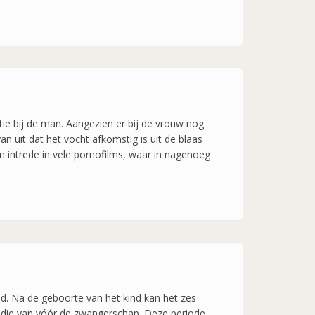
atie bij de man. Aangezien er bij de vrouw nog
 uit dat het vocht afkomstig is uit de blaas
n intrede in vele pornofilms, waar in nagenoeg
d. Na de geboorte van het kind kan het zes
t die van vóór de zwangerschap. Deze periode