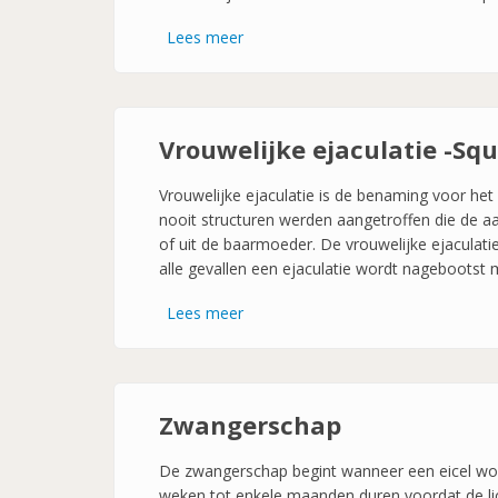
Lees meer
over
G-
spot
Vrouwelijke ejaculatie -Squ
Vrouwelijke ejaculatie is de benaming voor het 
nooit structuren werden aangetroffen die de a
of uit de baarmoeder. De vrouwelijke ejaculati
alle gevallen een ejaculatie wordt nagebootst m
Lees meer
over
Vrouwelijke
ejaculatie
-
Squirten-
Zwangerschap
De zwangerschap begint wanneer een eicel word
weken tot enkele maanden duren voordat de li