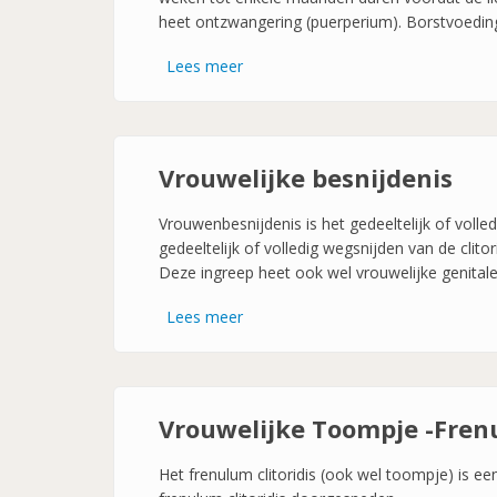
heet ontzwangering (puerperium). Borstvoeding 
Lees meer
over
Zwangerschap
Vrouwelijke besnijdenis
Vrouwenbesnijdenis is het gedeeltelijk of volle
gedeeltelijk of volledig wegsnijden van de clitori
Deze ingreep heet ook wel vrouwelijke genitale
Lees meer
over
Vrouwelijke
besnijdenis
Vrouwelijke Toompje -Fren
Het frenulum clitoridis (ook wel toompje) is ee