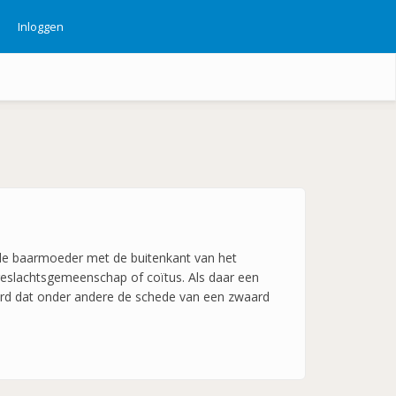
Inloggen
ebruikersmenu
 de baarmoeder met de buitenkant van het
 geslachtsgemeenschap of coïtus. Als daar een
oord dat onder andere de schede van een zwaard