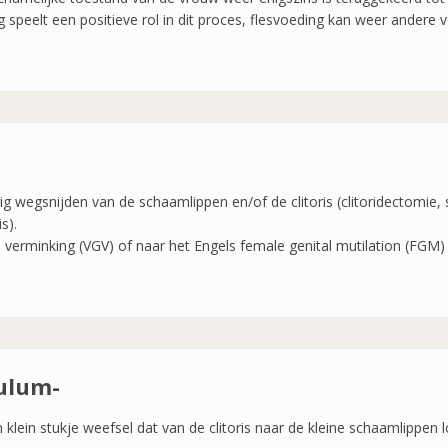
speelt een positieve rol in dit proces, flesvoeding kan weer andere 
dig wegsnijden van de schaamlippen en/of de clitoris (clitoridectomie,
s).
 verminking (VGV) of naar het Engels female genital mutilation (FGM) 
ulum-
n klein stukje weefsel dat van de clitoris naar de kleine schaamlippen