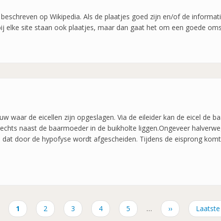
beschreven op Wikipedia. Als de plaatjes goed zijn en/of de informatie
bij elke site staan ook plaatjes, maar dan gaat het om een goede omsc
uw waar de eicellen zijn opgeslagen. Via de eileider kan de eicel de 
 rechts naast de baarmoeder in de buikholte liggen.Ongeveer halverw
 dat door de hypofyse wordt afgescheiden. Tijdens de eisprong komt de
Huidige
1
Pagina
2
Pagina
3
Pagina
4
Pagina
5
…
Volgende
››
Laatste
Laatste
pagina
pagina
pagina