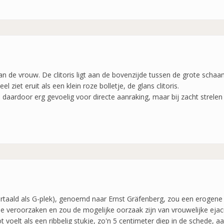
 van de vrouw. De clitoris ligt aan de bovenzijde tussen de grote scha
 ziet eruit als een klein roze bolletje, de glans clitoris.
s daardoor erg gevoelig voor directe aanraking, maar bij zacht strelen
rtaald als G-plek), genoemd naar Ernst Gräfenberg, zou een erogene 
 veroorzaken en zou de mogelijke oorzaak zijn van vrouwelijke ejacul
oelt als een ribbelig stukje, zo'n 5 centimeter diep in de schede, aa