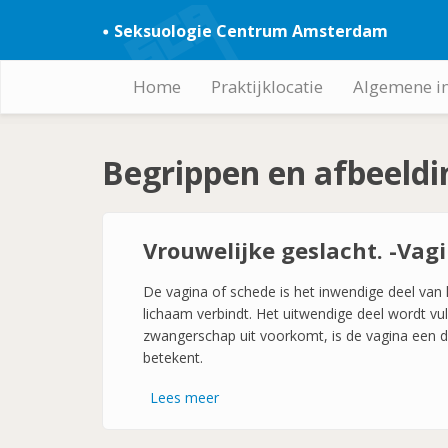
Overslaan
Seksuologie Centrum Amsterdam
en
naar
de
Home
Praktijklocatie
Algemene i
Hoofdnavigatie
inhoud
gaan
Begrippen en afbeeld
Vrouwelijke geslacht. -Vag
De vagina of schede is het inwendige deel van
lichaam verbindt. Het uitwendige deel wordt vu
zwangerschap uit voorkomt, is de vagina een d
betekent.
Lees meer
over
Vrouwelijke
geslacht.