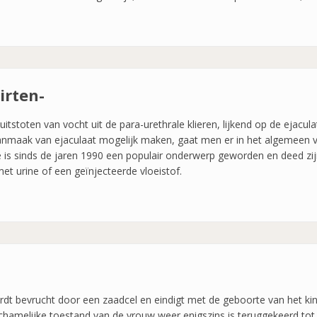
irten-
uitstoten van vocht uit de para-urethrale klieren, lijkend op de ejacul
anmaak van ejaculaat mogelijk maken, gaat men er in het algemeen van
e is sinds de jaren 1990 een populair onderwerp geworden en deed zij
et urine of een geïnjecteerde vloeistof.
t bevrucht door een zaadcel en eindigt met de geboorte van het kin
chamelijke toestand van de vrouw weer enigszins is teruggekeerd to