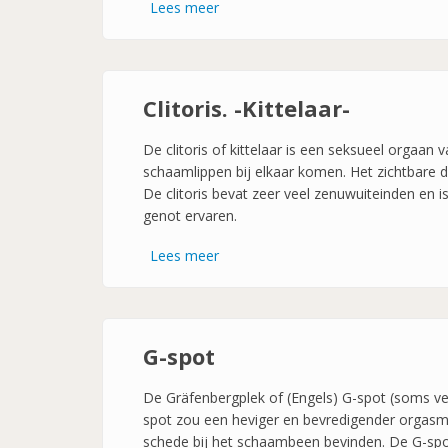
Lees meer
over
Vulva
Clitoris. -Kittelaar-
De clitoris of kittelaar is een seksueel orgaan
schaamlippen bij elkaar komen. Het zichtbare deel
De clitoris bevat zeer veel zenuwuiteinden en i
genot ervaren.
Lees meer
over
Clitoris.
-
Kittelaar-
G-spot
De Gräfenbergplek of (Engels) G-spot (soms ve
spot zou een heviger en bevredigender orgasme
schede bij het schaambeen bevinden. De G-spot v