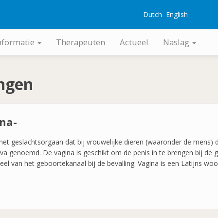
Dutch
English
G
nformatie
Therapeuten
Actueel
Naslag
ingen
ina-
 het geslachtsorgaan dat bij vrouwelijke dieren (waaronder de mens)
lva genoemd. De vagina is geschikt om de penis in te brengen bij de
eel van het geboortekanaal bij de bevalling. Vagina is een Latijns w