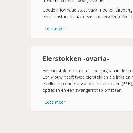
frenulum clitoridis doorgesneden.
Goede informatie staat vaak mooi en uitvoerig 
eerste instantie naar deze site verwezen. Niet 
Lees meer
over
Vrouwelijke
Toompje
-
Frenulum-
Eierstokken -ovaria-
Een eierstok of ovarium is het orgaan in de vro
Een vrouw heeft twee eierstokken die links en
eicellen rijp onder invloed van hormonen (FSH),
optreden en een zwangerschap ontstaan.
Lees meer
over
Eierstokken
-
ovaria-
Paginatie