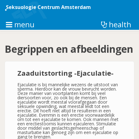
Overslaan
en
Seksuologie Centrum Amsterdam
naar
de
inhoud
menu
health
gaan
Begrippen en afbeeldingen
Zaaduitstorting -Ejaculatie-
Ejaculatie is bij mannelijke wezens de uitstoot van
sperma. Hierdoor kan de vrouw bevrucht worden.
Deze manier van voortplanten komt bij veel
diersoorten voor, zo ook bij de mensen. Een
ejaculatie wordt meestal voorafgegaan door
seksuele opwinding, wat meestal leidt tot een
erectie. Dit hoeft niet altijd te resulteren in een
ejaculatie. Evenmin is een erectie voorwaardelijk
om tot een ejaculatie te komen. Ook mannen met
een erectiestoornis kunnen ejaculeren. Stimulatie
door middel van geslachtsgemeenschap of
masturbatie kan genoeg zijn om een ejaculatie op
gang te brengen.