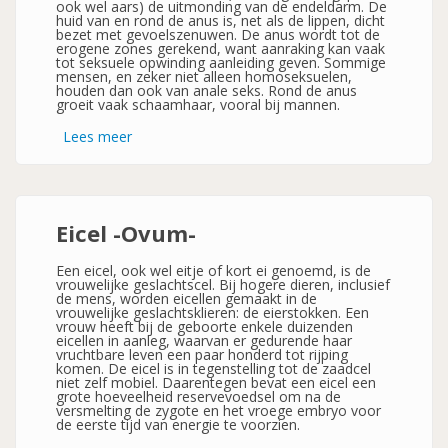
ook wel aars) de uitmonding van de endeldarm. De
huid van en rond de anus is, net als de lippen, dicht
bezet met gevoelszenuwen. De anus wordt tot de
erogene zones gerekend, want aanraking kan vaak
tot seksuele opwinding aanleiding geven. Sommige
mensen, en zeker niet alleen homoseksuelen,
houden dan ook van anale seks. Rond de anus
groeit vaak schaamhaar, vooral bij mannen.
Lees meer
over
Anus
-
Aars
of
Kringspier-
Eicel -Ovum-
Een eicel, ook wel eitje of kort ei genoemd, is de
vrouwelijke geslachtscel. Bij hogere dieren, inclusief
de mens, worden eicellen gemaakt in de
vrouwelijke geslachtsklieren: de eierstokken. Een
vrouw heeft bij de geboorte enkele duizenden
eicellen in aanleg, waarvan er gedurende haar
vruchtbare leven een paar honderd tot rijping
komen. De eicel is in tegenstelling tot de zaadcel
niet zelf mobiel. Daarentegen bevat een eicel een
grote hoeveelheid reservevoedsel om na de
versmelting de zygote en het vroege embryo voor
de eerste tijd van energie te voorzien.