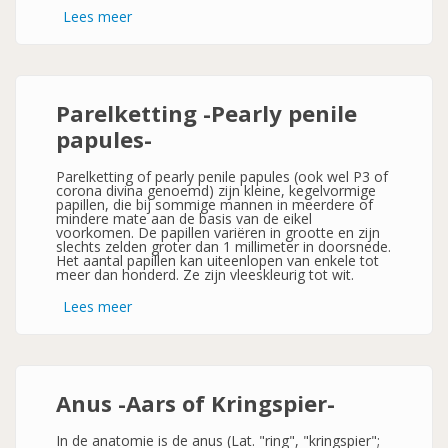
Lees meer
over
Spaanse
kraag
-
Parafimosis-
Parelketting -Pearly penile
papules-
Parelketting of pearly penile papules (ook wel P3 of
corona divina genoemd) zijn kleine, kegelvormige
papillen, die bij sommige mannen in meerdere of
mindere mate aan de basis van de eikel
voorkomen. De papillen variëren in grootte en zijn
slechts zelden groter dan 1 millimeter in doorsnede.
Het aantal papillen kan uiteenlopen van enkele tot
meer dan honderd. Ze zijn vleeskleurig tot wit.
Lees meer
over
Parelketting
-
Pearly
penile
papules-
Anus -Aars of Kringspier-
In de anatomie is de anus (Lat. "ring", "kringspier";