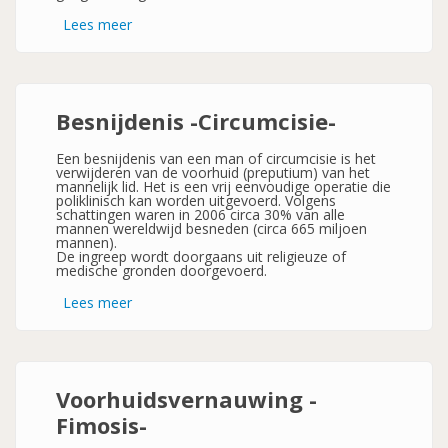
Lees meer
over
Zaaduitstorting
-
Ejaculatie-
Besnijdenis -Circumcisie-
Een besnijdenis van een man of circumcisie is het
verwijderen van de voorhuid (preputium) van het
mannelijk lid. Het is een vrij eenvoudige operatie die
poliklinisch kan worden uitgevoerd. Volgens
schattingen waren in 2006 circa 30% van alle
mannen wereldwijd besneden (circa 665 miljoen
mannen).
De ingreep wordt doorgaans uit religieuze of
medische gronden doorgevoerd.
Lees meer
over
Besnijdenis
-
Circumcisie-
Voorhuidsvernauwing -
Fimosis-