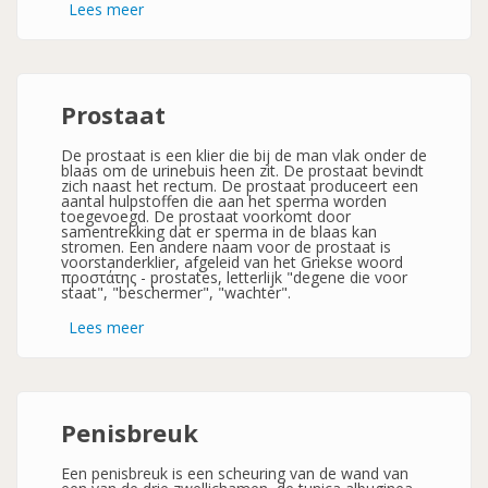
Lees meer
over
Eicel
-
Ovum-
Prostaat
De prostaat is een klier die bij de man vlak onder de
blaas om de urinebuis heen zit. De prostaat bevindt
zich naast het rectum. De prostaat produceert een
aantal hulpstoffen die aan het sperma worden
toegevoegd. De prostaat voorkomt door
samentrekking dat er sperma in de blaas kan
stromen. Een andere naam voor de prostaat is
voorstanderklier, afgeleid van het Griekse woord
προστάτης - prostates, letterlijk "degene die voor
staat", "beschermer", "wachter".
Lees meer
over
Prostaat
Penisbreuk
Een penisbreuk is een scheuring van de wand van