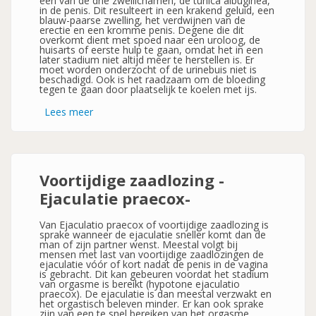
een van de drie zwellichamen, de tunica albuginea,
in de penis. Dit resulteert in een krakend geluid, een
blauw-paarse zwelling, het verdwijnen van de
erectie en een kromme penis. Degene die dit
overkomt dient met spoed naar een uroloog, de
huisarts of eerste hulp te gaan, omdat het in een
later stadium niet altijd meer te herstellen is. Er
moet worden onderzocht of de urinebuis niet is
beschadigd. Ook is het raadzaam om de bloeding
tegen te gaan door plaatselijk te koelen met ijs.
Lees meer
over
Penisbreuk
Voortijdige zaadlozing -
Ejaculatie praecox-
Van Ejaculatio praecox of voortijdige zaadlozing is
sprake wanneer de ejaculatie sneller komt dan de
man of zijn partner wenst. Meestal volgt bij
mensen met last van voortijdige zaadlozingen de
ejaculatie vóór of kort nadat de penis in de vagina
is gebracht. Dit kan gebeuren voordat het stadium
van orgasme is bereikt (hypotone ejaculatio
praecox). De ejaculatie is dan meestal verzwakt en
het orgastisch beleven minder. Er kan ook sprake
zijn van een te snel bereiken van het orgasme