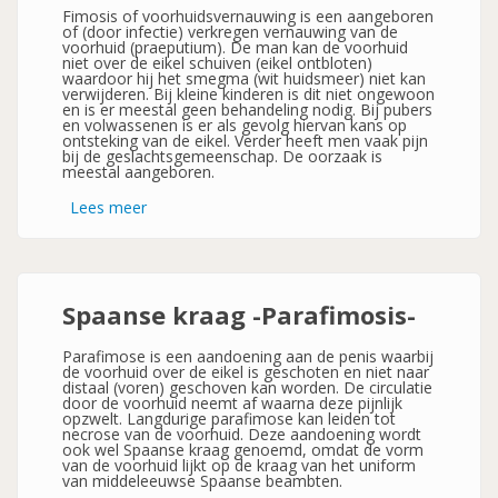
Fimosis of voorhuidsvernauwing is een aangeboren
of (door infectie) verkregen vernauwing van de
voorhuid (praeputium). De man kan de voorhuid
niet over de eikel schuiven (eikel ontbloten)
waardoor hij het smegma (wit huidsmeer) niet kan
verwijderen. Bij kleine kinderen is dit niet ongewoon
en is er meestal geen behandeling nodig. Bij pubers
en volwassenen is er als gevolg hiervan kans op
ontsteking van de eikel. Verder heeft men vaak pijn
bij de geslachtsgemeenschap. De oorzaak is
meestal aangeboren.
Lees meer
over
Voorhuidsvernauwing
-
Fimosis-
Spaanse kraag -Parafimosis-
Parafimose is een aandoening aan de penis waarbij
de voorhuid over de eikel is geschoten en niet naar
distaal (voren) geschoven kan worden. De circulatie
door de voorhuid neemt af waarna deze pijnlijk
opzwelt. Langdurige parafimose kan leiden tot
necrose van de voorhuid. Deze aandoening wordt
ook wel Spaanse kraag genoemd, omdat de vorm
van de voorhuid lijkt op de kraag van het uniform
van middeleeuwse Spaanse beambten.