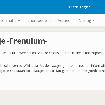
Dutch
English
G
nformatie
Therapeuten
Actueel
Naslag
e -Frenulum-
n klein stukje weefsel dat van de clitoris naar de kleine schaamlippen
beschreven op Wikipedia. Als de plaatjes goed zijn en/of de informatie
bij elke site staan ook plaatjes, maar dan gaat het om een goede omsc