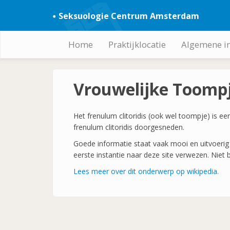
Overslaan
Seksuologie Centrum Amsterdam
en
naar
de
Home
Praktijklocatie
Algemene i
Hoofdnavigatie
inhoud
gaan
Vrouwelijke Toompj
Het frenulum clitoridis (ook wel toompje) is ee
frenulum clitoridis doorgesneden.
Goede informatie staat vaak mooi en uitvoerig 
eerste instantie naar deze site verwezen. Niet 
Lees meer over dit onderwerp op wikipedia.