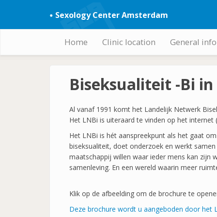
Skip
Sexology Center Amsterdam
to
main
content
Home
Clinic location
General inf
Hoofdnavigatie
Biseksualiteit -Bi in
Al vanaf 1991 komt het Landelijk Netwerk Bisek
Het LNBi is uiteraard te vinden op het internet
Het LNBi is hét aanspreekpunt als het gaat om b
biseksualiteit, doet onderzoek en werkt samen
maatschappij willen waar ieder mens kan zijn wie
samenleving. En een wereld waarin meer ruimte 
Klik op de afbeelding om de brochure te opene
Deze brochure wordt u aangeboden door het Lan