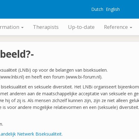
Dutch
English
G
ormation
Therapists
Up-to-date
Reference
 beeld?-
sualiteit (LNBi) op voor de belangen van biseksuelen.
 (www.lnbi.nl) en heeft een forum (www.bi-forum.nl).
iseksualiteit en seksuele diversiteit. Het LNBi organiseert bijeenkom
 met anderen aan de maatschappelijke acceptatie van seksuele en gen
 hij of zij is. Als mensen zichzelf kunnen zijn, zijn ze niet alleen g
is voor andere mogelijke relatievormen en een (seksuele) diversiteit
n.
delijk Netwerk Biseksualiteit.