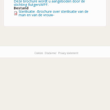
Deze brochure wordt u aangeboden door de
stichting RutgersWPF.
Bestand
Sterilisatie -Brochure over sterilisatie van de
man en van de vrouw-
Cookies
Disclaimer
Privacy statement
Footer-
menu