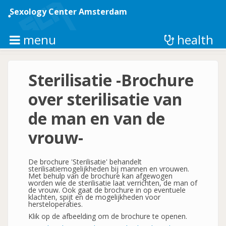
Skip
to
Sexology Center Amsterdam
main
content
menu
health
Sterilisatie -Brochure
over sterilisatie van
de man en van de
vrouw-
De brochure 'Sterilisatie' behandelt
sterilisatiemogelijkheden bij mannen en vrouwen.
Met behulp van de brochure kan afgewogen
worden wie de sterilisatie laat verrichten, de man of
de vrouw. Ook gaat de brochure in op eventuele
klachten, spijt en de mogelijkheden voor
hersteloperaties.
Klik op de afbeelding om de brochure te openen.