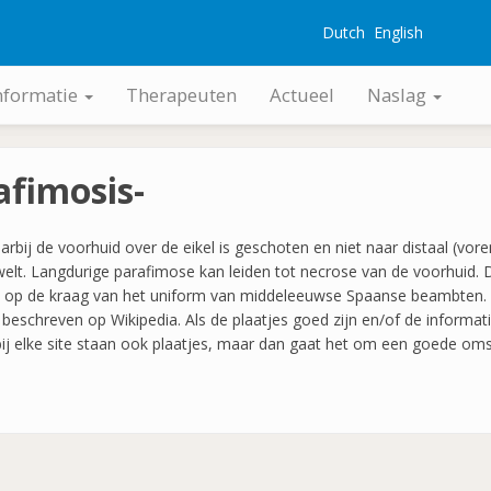
Dutch
English
G
nformatie
Therapeuten
Actueel
Naslag
afimosis-
bij de voorhuid over de eikel is geschoten en niet naar distaal (vor
welt. Langdurige parafimose kan leiden tot necrose van de voorhuid
t op de kraag van het uniform van middeleeuwse Spaanse beambten.
beschreven op Wikipedia. Als de plaatjes goed zijn en/of de informatie
bij elke site staan ook plaatjes, maar dan gaat het om een goede omsc