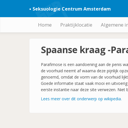
Overslaan
Seksuologie Centrum Amsterdam
en
naar
de
Home
Praktijklocatie
Algemene i
Hoofdnavigatie
inhoud
gaan
Spaanse kraag -Par
Parafimose is een aandoening aan de penis waar
de voorhuid neemt af waarna deze pijnlijk opz
genoemd, omdat de vorm van de voorhuid lijk
Goede informatie staat vaak mooi en uitvoerig 
eerste instantie naar deze site verwezen. Niet 
Lees meer over dit onderwerp op wikipedia.