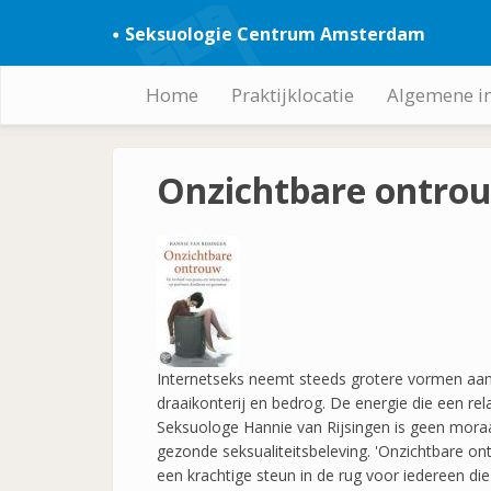
Overslaan
Seksuologie Centrum Amsterdam
en
naar
de
Home
Praktijklocatie
Algemene i
Hoofdnavigatie
inhoud
gaan
Onzichtbare ontro
Internetseks neemt steeds grotere vormen aan, 
draaikonterij en bedrog. De energie die een rel
Seksuologe Hannie van Rijsingen is geen moraa
gezonde seksualiteitsbeleving. 'Onzichtbare on
een krachtige steun in de rug voor iedereen di