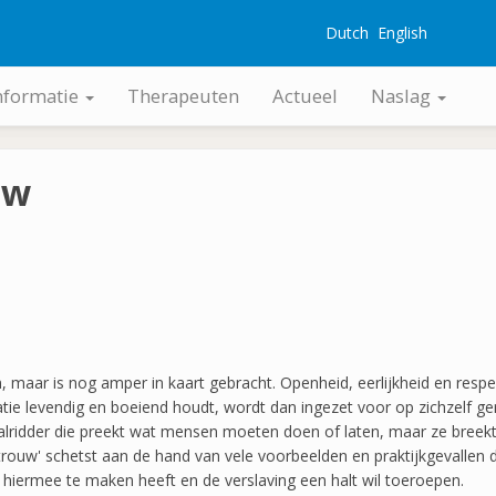
Dutch
English
G
nformatie
Therapeuten
Actueel
Naslag
uw
maar is nog amper in kaart gebracht. Openheid, eerlijkheid en respec
atie levendig en boeiend houdt, wordt dan ingezet voor op zichzelf ger
lridder die preekt wat mensen moeten doen of laten, maar ze breekt
trouw' schetst aan de hand van vele voorbeelden en praktijkgevallen 
e hiermee te maken heeft en de verslaving een halt wil toeroepen.