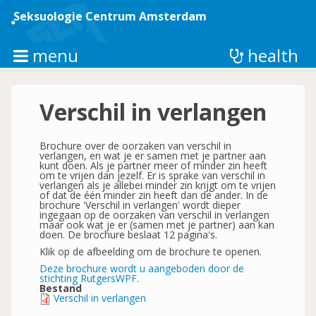
Overslaan
en
Seksuologie Centrum Amsterdam
naar
de
inhoud
menu
health
gaan
Verschil in verlangen
Brochure over de oorzaken van verschil in
verlangen, en wat je er samen met je partner aan
kunt doen. Als je partner meer of minder zin heeft
om te vrijen dan jezelf. Er is sprake van verschil in
verlangen als je allebei minder zin krijgt om te vrijen
of dat de één minder zin heeft dan de ander. In de
brochure 'Verschil in verlangen' wordt dieper
ingegaan op de oorzaken van verschil in verlangen
maar ook wat je er (samen met je partner) aan kan
doen. De brochure beslaat 12 pagina's.
Klik op de afbeelding om de brochure te openen.
Deze brochure wordt u aangeboden door de
stichting RutgersWPF.
Bestand
Verschil in verlangen