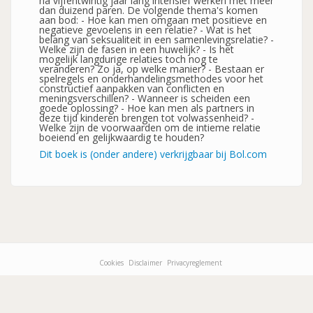
na vijfentwintig jaar lang intensief werken met meer
dan duizend paren. De volgende thema's komen
aan bod: - Hoe kan men omgaan met positieve en
negatieve gevoelens in een relatie? - Wat is het
belang van seksualiteit in een samenlevingsrelatie? -
Welke zijn de fasen in een huwelijk? - Is het
mogelijk langdurige relaties toch nog te
veranderen? Zo ja, op welke manier? - Bestaan er
spelregels en onderhandelingsmethodes voor het
constructief aanpakken van conflicten en
meningsverschillen? - Wanneer is scheiden een
goede oplossing? - Hoe kan men als partners in
deze tijd kinderen brengen tot volwassenheid? -
Welke zijn de voorwaarden om de intieme relatie
boeiend en gelijkwaardig te houden?
Dit boek is (onder andere) verkrijgbaar bij Bol.com
Cookies
Disclaimer
Privacyreglement
Footer-
menu