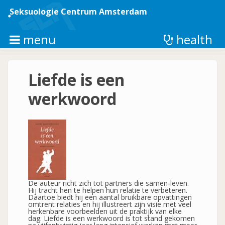
Overslaan
en
Seksuologie Centrum Amsterdam
naar
de
inhoud
menu
health
gaan
Liefde is een
werkwoord
De auteur richt zich tot partners die samen-leven.
Hij tracht hen te helpen hun relatie te verbeteren.
Daartoe biedt hij een aantal bruikbare opvattingen
omtrent relaties en hij illustreert zijn visie met veel
herkenbare voorbeelden uit de praktijk van elke
dag. Liefde is een werkwoord is tot stand gekomen