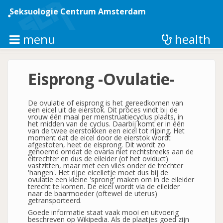
Overslaan
en
Seksuologie Centrum Amsterdam
naar
de
inhoud
menu
health
gaan
Eisprong -Ovulatie-
De ovulatie of eisprong is het gereedkomen van
een eicel uit de eierstok. Dit proces vindt bij de
vrouw één maal per menstruatiecyclus plaats, in
het midden van de cyclus. Daarbij komt er in één
van de twee eierstokken een eicel tot rijping. Het
moment dat de eicel door de eierstok wordt
afgestoten, heet de eisprong. Dit wordt zo
genoemd omdat de ovaria niet rechtstreeks aan de
eitrechter en dus de eileider (of het oviduct)
vastzitten, maar met een vlies onder de trechter
'hangen'. Het rijpe eicelletje moet dus bij de
ovulatie een kleine 'sprong' maken om in de eileider
terecht te komen. De eicel wordt via de eileider
naar de baarmoeder (oftewel de uterus)
getransporteerd.
Goede informatie staat vaak mooi en uitvoerig
beschreven op Wikipedia. Als de plaatjes goed zijn