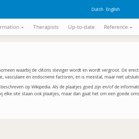
Dutch
English
G
ormation
Therapists
Up-to-date
Reference
enomeen waarbij de clitoris steviger wordt en wordt vergroot. De erecti
, vasculaire en endocriene factoren, en is meestal, maar niet uitslui
beschreven op Wikipedia. Als de plaatjes goed zijn en/of de informatie
bij elke site staan ook plaatjes, maar dan gaat het om een goede omsc