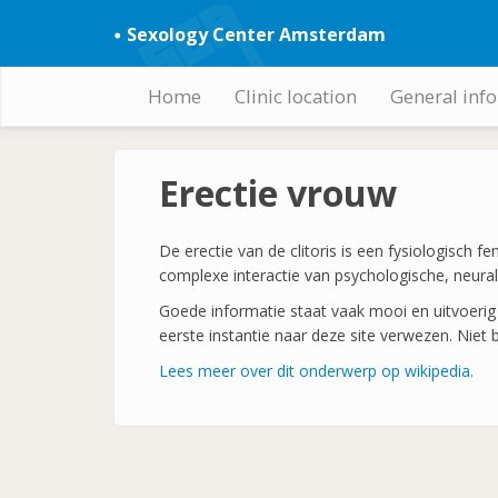
Skip
Sexology Center Amsterdam
to
main
content
Home
Clinic location
General inf
Hoofdnavigatie
Erectie vrouw
De erectie van de clitoris is een fysiologisch f
complexe interactie van psychologische, neurale
Goede informatie staat vaak mooi en uitvoerig 
eerste instantie naar deze site verwezen. Niet 
Lees meer over dit onderwerp op wikipedia.