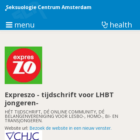
Overslaan
en
Seksuologie Centrum Amsterdam
naar
de
inhoud
menu
health
gaan
Expreszo - tijdschrift voor LHBT
jongeren-
HÉT TIJDSCHRIFT, DÉ ONLINE COMMUNITY, DÉ
BELANGENVERENIGING VOOR LESBO-, HOMO-, BI- EN
TRANSJONGEREN.
Website url:
Bezoek de website in een nieuw venster.