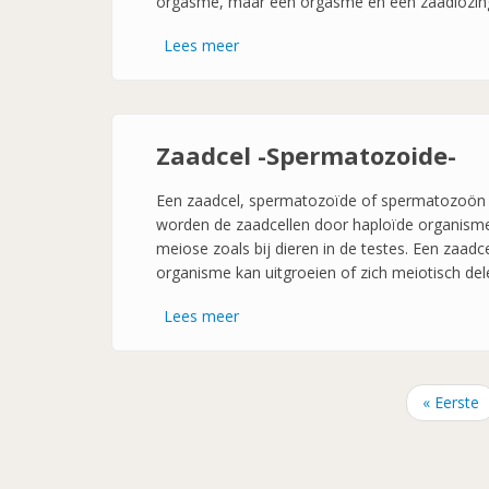
orgasme, maar een orgasme en een zaadlozing z
Lees meer
over
Zaad
-
Sperma-
Zaadcel -Spermatozoide-
Een zaadcel, spermatozoïde of spermatozoön (m
worden de zaadcellen door haploïde organismen
meiose zoals bij dieren in de testes. Een zaad
organisme kan uitgroeien of zich meiotisch del
Lees meer
over
Zaadcel
-
Spermatozoide-
Eerste
« Eerste
Paginatie
pagina