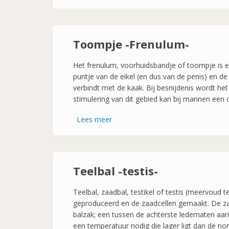
Voorhuid
-
Preputium-
Toompje -Frenulum-
Het frenulum, voorhuidsbandje of toompje is een
puntje van de eikel (en dus van de penis) en de
verbindt met de kaak. Bij besnijdenis wordt he
stimulering van dit gebied kan bij mannen een
Lees meer
over
Toompje
-
Frenulum-
Teelbal -testis-
Teelbal, zaadbal, testikel of testis (meervoud
geproduceerd en de zaadcellen gemaakt. De zaa
balzak; een tussen de achterste ledematen aan
een temperatuur nodig die lager ligt dan de n