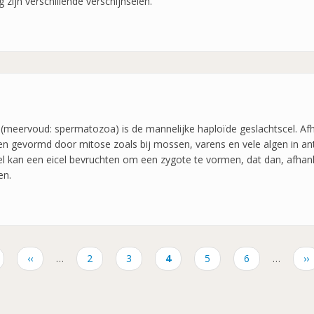
ijn verschillende verschijnselen.
eervoud: spermatozoa) is de mannelijke haploïde geslachtscel. Afha
 gevormd door mitose zoals bij mossen, varens en vele algen in anth
cel kan een eicel bevruchten om een zygote te vormen, dat dan, afhank
en.
Vorige
‹‹
…
Pagina
2
Pagina
3
Huidige
4
Pagina
5
Pagina
6
…
Vo
››
pagina
pagina
pa