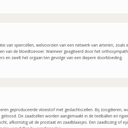
ie van spiercellen, welvoorzien van een netwerk van arteriën, zoals 
en van de bloedtoevoer. Wanneer geagiteerd door het orthosympathis
rs en zwelt het orgaan ten gevolge van een diepere doorbloeding.
dieren geproduceerde vloeistof met geslachtscellen. Bij zoogdieren,
geloosd. De zaadcellen worden aangemaakt in de teelballen en rijpen i
ocht, afkomstig uit de prostaat en zaadblaasjes. Een zaadlozing of 