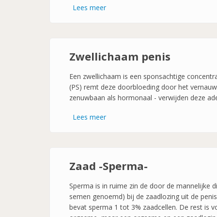
Lees meer
over
Balzak-
Scrotum
Zwellichaam penis
Een zwellichaam is een sponsachtige concentrat
(PS) remt deze doorbloeding door het vernauw
zenuwbaan als hormonaal - verwijden deze ade
Lees meer
over
Zwellichaam
penis
Zaad -Sperma-
Sperma is in ruime zin de door de mannelijke 
semen genoemd) bij de zaadlozing uit de penis 
bevat sperma 1 tot 3% zaadcellen. De rest is v