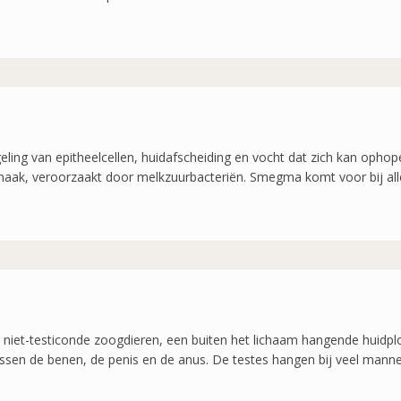
ing van epitheelcellen, huidafscheiding en vocht dat zich kan ophop
smaak, veroorzaakt door melkzuurbacteriën. Smegma komt voor bij all
, niet-testiconde zoogdieren, een buiten het lichaam hangende huidploo
ussen de benen, de penis en de anus. De testes hangen bij veel manne