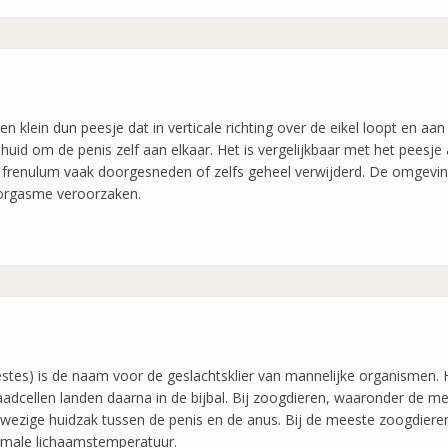
 klein dun peesje dat in verticale richting over de eikel loopt en aa
 huid om de penis zelf aan elkaar. Het is vergelijkbaar met het peesj
t frenulum vaak doorgesneden of zelfs geheel verwijderd. De omgevin
 orgasme veroorzaken.
 testes) is de naam voor de geslachtsklier van mannelijke organismen
dcellen landen daarna in de bijbal. Bij zoogdieren, waaronder de men
wezige huidzak tussen de penis en de anus. Bij de meeste zoogdieren
ormale lichaamstemperatuur.