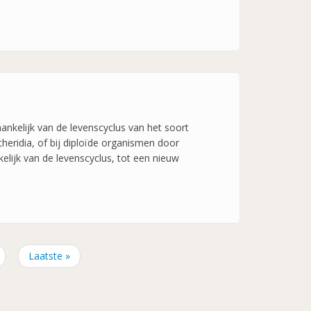
nkelijk van de levenscyclus van het soort
eridia, of bij diploïde organismen door
elijk van de levenscyclus, tot een nieuw
lgende
Laatste
Laatste »
gina
pagina