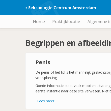
Overslaan
Seksuologie Centrum Amsterdam
en
naar
de
Home
Praktijklocatie
Algemene i
Hoofdnavigatie
inhoud
gaan
Begrippen en afbeeld
Penis
De penis of het lid is het mannelijk geslachts
voortplanting.
Goede informatie staat vaak mooi en uitvoerig 
eerste instantie naar deze site verwezen. Niet 
Lees meer
over
Penis