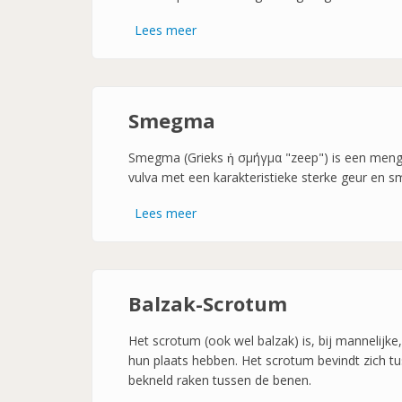
Lees meer
over
Teelbal
-
testis-
Smegma
Smegma (Grieks ἡ σμήγμα "zeep") is een mengel
vulva met een karakteristieke sterke geur en 
Lees meer
over
Smegma
Balzak-Scrotum
Het scrotum (ook wel balzak) is, bij mannelijke
hun plaats hebben. Het scrotum bevindt zich t
bekneld raken tussen de benen.