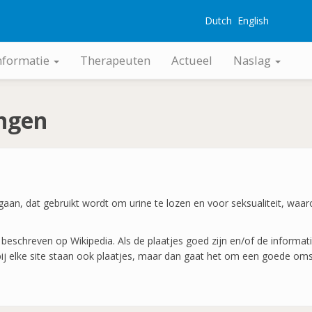
Dutch
English
G
nformatie
Therapeuten
Actueel
Naslag
ingen
orgaan, dat gebruikt wordt om urine te lozen en voor seksualiteit, wa
beschreven op Wikipedia. Als de plaatjes goed zijn en/of de informatie
bij elke site staan ook plaatjes, maar dan gaat het om een goede omsc