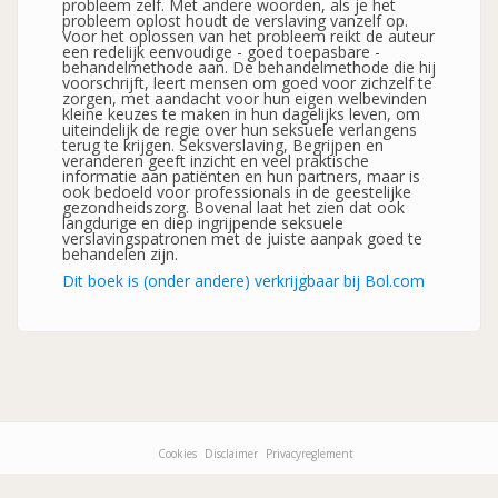
probleem zelf. Met andere woorden, als je het
probleem oplost houdt de verslaving vanzelf op.
Voor het oplossen van het probleem reikt de auteur
een redelijk eenvoudige - goed toepasbare -
behandelmethode aan. De behandelmethode die hij
voorschrijft, leert mensen om goed voor zichzelf te
zorgen, met aandacht voor hun eigen welbevinden
kleine keuzes te maken in hun dagelijks leven, om
uiteindelijk de regie over hun seksuele verlangens
terug te krijgen. Seksverslaving, Begrijpen en
veranderen geeft inzicht en veel praktische
informatie aan patiënten en hun partners, maar is
ook bedoeld voor professionals in de geestelijke
gezondheidszorg. Bovenal laat het zien dat ook
langdurige en diep ingrijpende seksuele
verslavingspatronen met de juiste aanpak goed te
behandelen zijn.
Dit boek is (onder andere) verkrijgbaar bij Bol.com
Cookies
Disclaimer
Privacyreglement
Footer-