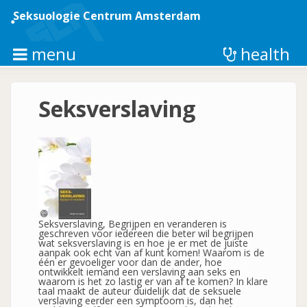
Overslaan
en
Seksuologie Centrum Amsterdam
naar
de
inhoud
menu
health
gaan
Seksverslaving
Seksverslaving, Begrijpen en veranderen is
geschreven voor iedereen die beter wil begrijpen
wat seksverslaving is en hoe je er met de juiste
aanpak ook echt van af kunt komen! Waarom is de
één er gevoeliger voor dan de ander, hoe
ontwikkelt iemand een verslaving aan seks en
waarom is het zo lastig er van af te komen? In klare
taal maakt de auteur duidelijk dat de seksuele
verslaving eerder een symptoom is, dan het