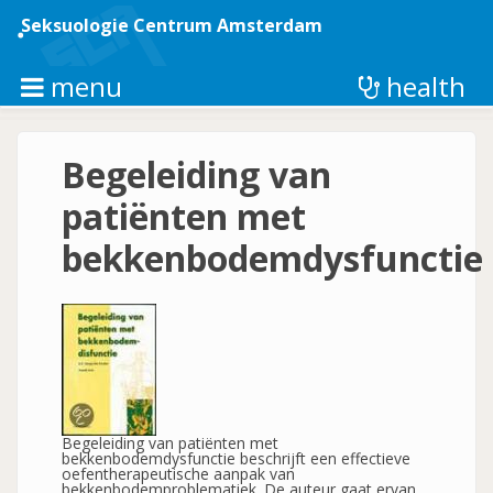
Overslaan
en
Seksuologie Centrum Amsterdam
naar
de
inhoud
menu
health
gaan
Begeleiding van
patiënten met
bekkenbodemdysfunctie
Begeleiding van patiënten met
bekkenbodemdysfunctie beschrijft een effectieve
oefentherapeutische aanpak van
bekkenbodemproblematiek. De auteur gaat ervan