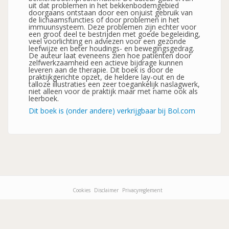
uit dat problemen in het bekkenbodemgebied
doorgaans ontstaan door een onjuist gebruik van
de lichaamsfuncties of door problemen in het
immuunsysteem. Deze problemen zijn echter voor
een groot deel te bestrijden met goede begeleiding,
veel voorlichting en adviezen voor een gezonde
leefwijze en beter houdings- en bewegingsgedrag.
De auteur laat eveneens zien hoe patiënten door
zelfwerkzaamheid een actieve bijdrage kunnen
leveren aan de therapie. Dit boek is door de
praktijkgerichte opzet, de heldere lay-out en de
talloze illustraties een zeer toegankelijk naslagwerk,
niet alleen voor de praktijk maar met name ook als
leerboek.
Dit boek is (onder andere) verkrijgbaar bij Bol.com
Cookies
Disclaimer
Privacyreglement
Footer-
menu