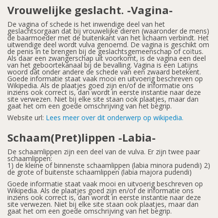
Vrouwelijke geslacht. -Vagina-
De vagina of schede is het inwendige deel van het
geslachtsorgaan dat bij vrouwelijke dieren (waaronder de mens)
de baarmoeder met de buitenkant van het lichaam verbindt. Het
uitwendige deel wordt vulva genoemd. De vagina is geschikt om
de penis in te brengen bij de geslachtsgemeenschap of coïtus.
Als daar een zwangerschap uit voorkomt, is de vagina een deel
van het geboortekanaal bij de bevalling. Vagina is een Latijns
woord dat onder andere de schede van een zwaard betekent.
Goede informatie staat vaak mooi en uitvoerig beschreven op
Wikipedia. Als de plaatjes goed zijn en/of de informatie ons
inziens ook correct is, dan wordt in eerste instantie naar deze
site verwezen. Niet bij elke site staan ook plaatjes, maar dan
gaat het om een goede omschrijving van het begrip.
Website url:
Lees meer over dit onderwerp op wikipedia.
Schaam(Pret)lippen -Labia-
De schaamlippen zijn een deel van de vulva. Er zijn twee paar
schaamlippen:
1) de kleine of binnenste schaamlippen (labia minora pudendi) 2)
de grote of buitenste schaamlippen (labia majora pudendi)
Goede informatie staat vaak mooi en uitvoerig beschreven op
Wikipedia. Als de plaatjes goed zijn en/of de informatie ons
inziens ook correct is, dan wordt in eerste instantie naar deze
site verwezen. Niet bij elke site staan ook plaatjes, maar dan
gaat het om een goede omschrijving van het begrip.