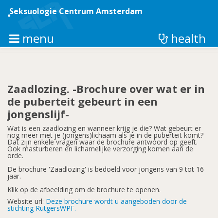
Overslaan
en
Seksuologie Centrum Amsterdam
naar
de
inhoud
menu
health
gaan
Zaadlozing. -Brochure over wat er in
de puberteit gebeurt in een
jongenslijf-
Wat is een zaadlozing en wanneer krijg je die? Wat gebeurt er
nog meer met je (jongens)lichaam als je in de puberteit komt?
Dat zijn enkele vragen waar de brochure antwoord op geeft.
Ook masturberen en lichamelijke verzorging komen aan de
orde.
De brochure 'Zaadlozing' is bedoeld voor jongens van 9 tot 16
jaar.
Klik op de afbeelding om de brochure te openen.
Website url:
Deze brochure wordt u aangeboden door de
stichting RutgersWPF.