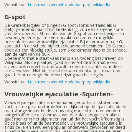
Website url:
Lees meer over dit onderwerp op wikipedia.
G-spot
De Gräfenbergplek of (Engels) G-spot (soms vertaald als G-
plek), genoemd naar Ernst Gräfenberg, zou een erogene zone
van de vrouw zijn. Stimulatie van de G-spot zou een heviger en
bevredigender orgasme veroorzaken en zou de mogelijke
oorzaak zijn van vrouwelijke ejaculatie. Bij de vrouw zou de G-
spot zich in de schede bij het schaambeen bevinden. De G-spot
voelt als een ribbelig stukje, zo'n 5 centimeter diep in de schede,
aan de kant van de buik.
Goede informatie staat vaak mooi en uitvoerig beschreven op
Wikipedia. Als de plaatjes goed zijn en/of de informatie ons
inziens ook correct is, dan wordt in eerste instantie naar deze
site verwezen. Niet bij elke site staan ook plaatjes, maar dan
gaat het om een goede omschrijving van het begrip.
Website url:
Lees meer over dit onderwerp op wikipedia.
Vrouwelijke ejaculatie -Squirten-
Vrouwelijke ejaculatie is de benaming voor het uitstoten van
vocht uit de para-urethrale klieren, lijkend op de ejaculatie bij de
man. Aangezien er bij de vrouw nog nooit structuren werden
aangetroffen die de aanmaak van ejaculaat mogelijk maken,
gaat men er in het algemeen van uit dat het vocht afkomstig is
uit de blaas of uit de baarmoeder. De vrouwelijke ejaculatie is
sinds de jaren 1990 een populair onderwerp geworden en deed
zijn intrede in vele pornofilms, waar in nagenoeg alle gevallen