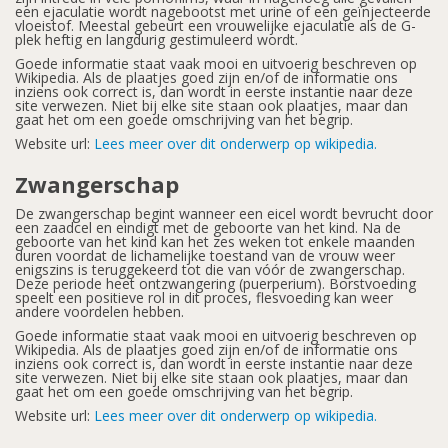
een ejaculatie wordt nagebootst met urine of een geïnjecteerde
vloeistof. Meestal gebeurt een vrouwelijke ejaculatie als de G-
plek heftig en langdurig gestimuleerd wordt.
Goede informatie staat vaak mooi en uitvoerig beschreven op
Wikipedia. Als de plaatjes goed zijn en/of de informatie ons
inziens ook correct is, dan wordt in eerste instantie naar deze
site verwezen. Niet bij elke site staan ook plaatjes, maar dan
gaat het om een goede omschrijving van het begrip.
Website url:
Lees meer over dit onderwerp op wikipedia.
Zwangerschap
De zwangerschap begint wanneer een eicel wordt bevrucht door
een zaadcel en eindigt met de geboorte van het kind. Na de
geboorte van het kind kan het zes weken tot enkele maanden
duren voordat de lichamelijke toestand van de vrouw weer
enigszins is teruggekeerd tot die van vóór de zwangerschap.
Deze periode heet ontzwangering (puerperium). Borstvoeding
speelt een positieve rol in dit proces, flesvoeding kan weer
andere voordelen hebben.
Goede informatie staat vaak mooi en uitvoerig beschreven op
Wikipedia. Als de plaatjes goed zijn en/of de informatie ons
inziens ook correct is, dan wordt in eerste instantie naar deze
site verwezen. Niet bij elke site staan ook plaatjes, maar dan
gaat het om een goede omschrijving van het begrip.
Website url:
Lees meer over dit onderwerp op wikipedia.