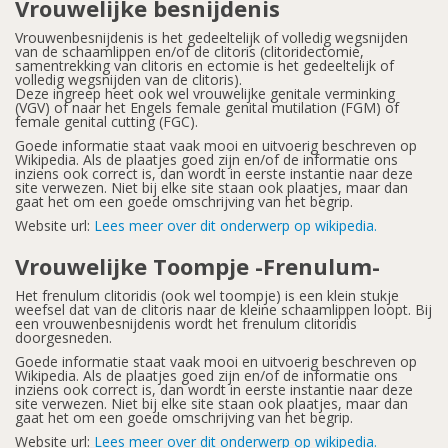
Vrouwelijke besnijdenis
Vrouwenbesnijdenis is het gedeeltelijk of volledig wegsnijden
van de schaamlippen en/of de clitoris (clitoridectomie,
samentrekking van clitoris en ectomie is het gedeeltelijk of
volledig wegsnijden van de clitoris).
Deze ingreep heet ook wel vrouwelijke genitale verminking
(VGV) of naar het Engels female genital mutilation (FGM) of
female genital cutting (FGC).
Goede informatie staat vaak mooi en uitvoerig beschreven op
Wikipedia. Als de plaatjes goed zijn en/of de informatie ons
inziens ook correct is, dan wordt in eerste instantie naar deze
site verwezen. Niet bij elke site staan ook plaatjes, maar dan
gaat het om een goede omschrijving van het begrip.
Website url:
Lees meer over dit onderwerp op wikipedia.
Vrouwelijke Toompje -Frenulum-
Het frenulum clitoridis (ook wel toompje) is een klein stukje
weefsel dat van de clitoris naar de kleine schaamlippen loopt. Bij
een vrouwenbesnijdenis wordt het frenulum clitoridis
doorgesneden.
Goede informatie staat vaak mooi en uitvoerig beschreven op
Wikipedia. Als de plaatjes goed zijn en/of de informatie ons
inziens ook correct is, dan wordt in eerste instantie naar deze
site verwezen. Niet bij elke site staan ook plaatjes, maar dan
gaat het om een goede omschrijving van het begrip.
Website url:
Lees meer over dit onderwerp op wikipedia.