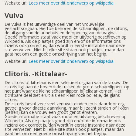
Website url:
Lees meer over dit onderwerp op wikipedia.
Vulva
De vulva is het uitwendige deel van het vrouwelijke
geslachtsorgaan. Hiertoe behoren de schaamlippen, de clitoris,
de uitgang van de urinebuis en de opening van de vagina.
Goede informatie staat vaak mooi en uitvoerig beschreven op
Wikipedia. Als de plaatjes goed zijn en/of de informatie ons
inziens ook correct is, dan wordt in eerste instantie naar deze
site verwezen. Niet bij elke site staan ook plaatjes, maar dan
gaat het om een goede omschrijving van het begrip.
Website url:
Lees meer over dit onderwerp op wikipedia.
Clitoris. -Kittelaar-
De clitoris of kittelaar is een seksueel orgaan van de vrouw. De
clitoris ligt aan de bovenzijde tussen de grote schaamlippen, op
het punt waar de kleine schaamlippen bij elkaar komen. Het
zichtbare deel ziet eruit als een klein roze bolletje, de glans
clitoris.
De clitoris bevat zeer veel zenuwuiteinden en is daardoor erg
gevoelig voor directe aanraking, maar bij zacht strelen of likken
(beffen) kan de vrouw een groot genot ervaren.
Goede informatie staat vaak mooi en uitvoerig beschreven op
Wikipedia. Als de plaatjes goed zijn en/of de informatie ons
inziens ook correct is, dan wordt in eerste instantie naar deze
site verwezen. Niet bij elke site staan ook plaatjes, maar dan
gaat het om een goede omschrijving van het begrip.