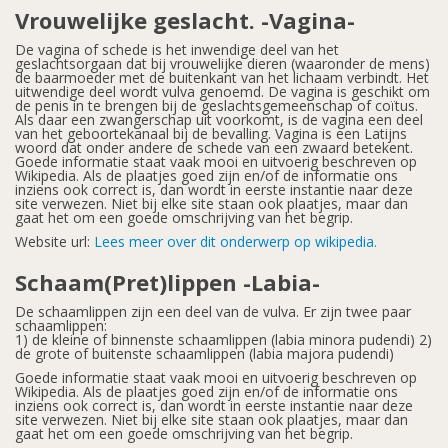
Vrouwelijke geslacht. -Vagina-
De vagina of schede is het inwendige deel van het
geslachtsorgaan dat bij vrouwelijke dieren (waaronder de mens)
de baarmoeder met de buitenkant van het lichaam verbindt. Het
uitwendige deel wordt vulva genoemd. De vagina is geschikt om
de penis in te brengen bij de geslachtsgemeenschap of coïtus.
Als daar een zwangerschap uit voorkomt, is de vagina een deel
van het geboortekanaal bij de bevalling. Vagina is een Latijns
woord dat onder andere de schede van een zwaard betekent.
Goede informatie staat vaak mooi en uitvoerig beschreven op
Wikipedia. Als de plaatjes goed zijn en/of de informatie ons
inziens ook correct is, dan wordt in eerste instantie naar deze
site verwezen. Niet bij elke site staan ook plaatjes, maar dan
gaat het om een goede omschrijving van het begrip.
Website url:
Lees meer over dit onderwerp op wikipedia.
Schaam(Pret)lippen -Labia-
De schaamlippen zijn een deel van de vulva. Er zijn twee paar
schaamlippen:
1) de kleine of binnenste schaamlippen (labia minora pudendi) 2)
de grote of buitenste schaamlippen (labia majora pudendi)
Goede informatie staat vaak mooi en uitvoerig beschreven op
Wikipedia. Als de plaatjes goed zijn en/of de informatie ons
inziens ook correct is, dan wordt in eerste instantie naar deze
site verwezen. Niet bij elke site staan ook plaatjes, maar dan
gaat het om een goede omschrijving van het begrip.