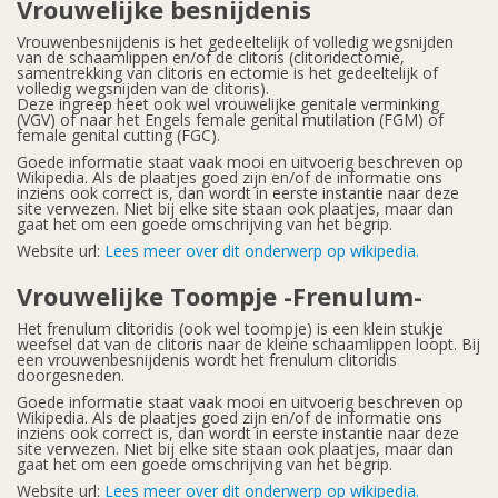
Vrouwelijke besnijdenis
Vrouwenbesnijdenis is het gedeeltelijk of volledig wegsnijden
van de schaamlippen en/of de clitoris (clitoridectomie,
samentrekking van clitoris en ectomie is het gedeeltelijk of
volledig wegsnijden van de clitoris).
Deze ingreep heet ook wel vrouwelijke genitale verminking
(VGV) of naar het Engels female genital mutilation (FGM) of
female genital cutting (FGC).
Goede informatie staat vaak mooi en uitvoerig beschreven op
Wikipedia. Als de plaatjes goed zijn en/of de informatie ons
inziens ook correct is, dan wordt in eerste instantie naar deze
site verwezen. Niet bij elke site staan ook plaatjes, maar dan
gaat het om een goede omschrijving van het begrip.
Website url:
Lees meer over dit onderwerp op wikipedia.
Vrouwelijke Toompje -Frenulum-
Het frenulum clitoridis (ook wel toompje) is een klein stukje
weefsel dat van de clitoris naar de kleine schaamlippen loopt. Bij
een vrouwenbesnijdenis wordt het frenulum clitoridis
doorgesneden.
Goede informatie staat vaak mooi en uitvoerig beschreven op
Wikipedia. Als de plaatjes goed zijn en/of de informatie ons
inziens ook correct is, dan wordt in eerste instantie naar deze
site verwezen. Niet bij elke site staan ook plaatjes, maar dan
gaat het om een goede omschrijving van het begrip.
Website url:
Lees meer over dit onderwerp op wikipedia.