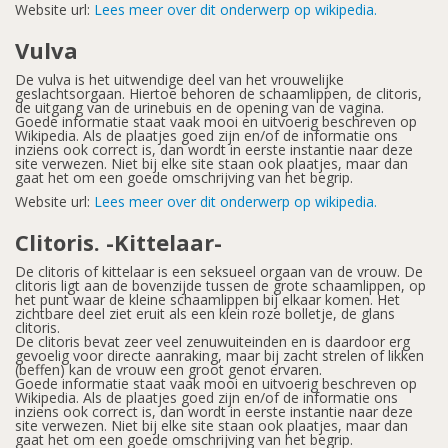
Website url:
Lees meer over dit onderwerp op wikipedia.
Vulva
De vulva is het uitwendige deel van het vrouwelijke
geslachtsorgaan. Hiertoe behoren de schaamlippen, de clitoris,
de uitgang van de urinebuis en de opening van de vagina.
Goede informatie staat vaak mooi en uitvoerig beschreven op
Wikipedia. Als de plaatjes goed zijn en/of de informatie ons
inziens ook correct is, dan wordt in eerste instantie naar deze
site verwezen. Niet bij elke site staan ook plaatjes, maar dan
gaat het om een goede omschrijving van het begrip.
Website url:
Lees meer over dit onderwerp op wikipedia.
Clitoris. -Kittelaar-
De clitoris of kittelaar is een seksueel orgaan van de vrouw. De
clitoris ligt aan de bovenzijde tussen de grote schaamlippen, op
het punt waar de kleine schaamlippen bij elkaar komen. Het
zichtbare deel ziet eruit als een klein roze bolletje, de glans
clitoris.
De clitoris bevat zeer veel zenuwuiteinden en is daardoor erg
gevoelig voor directe aanraking, maar bij zacht strelen of likken
(beffen) kan de vrouw een groot genot ervaren.
Goede informatie staat vaak mooi en uitvoerig beschreven op
Wikipedia. Als de plaatjes goed zijn en/of de informatie ons
inziens ook correct is, dan wordt in eerste instantie naar deze
site verwezen. Niet bij elke site staan ook plaatjes, maar dan
gaat het om een goede omschrijving van het begrip.