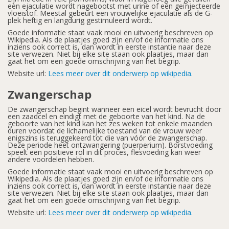
een ejaculatie wordt nagebootst met urine of een geïnjecteerde
vloeistof. Meestal gebeurt een vrouwelijke ejaculatie als de G-
plek heftig en langdurig gestimuleerd wordt.
Goede informatie staat vaak mooi en uitvoerig beschreven op
Wikipedia. Als de plaatjes goed zijn en/of de informatie ons
inziens ook correct is, dan wordt in eerste instantie naar deze
site verwezen. Niet bij elke site staan ook plaatjes, maar dan
gaat het om een goede omschrijving van het begrip.
Website url:
Lees meer over dit onderwerp op wikipedia.
Zwangerschap
De zwangerschap begint wanneer een eicel wordt bevrucht door
een zaadcel en eindigt met de geboorte van het kind. Na de
geboorte van het kind kan het zes weken tot enkele maanden
duren voordat de lichamelijke toestand van de vrouw weer
enigszins is teruggekeerd tot die van vóór de zwangerschap.
Deze periode heet ontzwangering (puerperium). Borstvoeding
speelt een positieve rol in dit proces, flesvoeding kan weer
andere voordelen hebben.
Goede informatie staat vaak mooi en uitvoerig beschreven op
Wikipedia. Als de plaatjes goed zijn en/of de informatie ons
inziens ook correct is, dan wordt in eerste instantie naar deze
site verwezen. Niet bij elke site staan ook plaatjes, maar dan
gaat het om een goede omschrijving van het begrip.
Website url:
Lees meer over dit onderwerp op wikipedia.