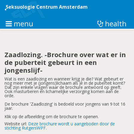
Overslaan
en
Seksuologie Centrum Amsterdam
naar
de
inhoud
menu
health
gaan
Zaadlozing. -Brochure over wat er in
de puberteit gebeurt in een
jongenslijf-
Wat is een zaadlozing en wanneer krijg je die? Wat gebeurt er
nog meer met je (jongens)lichaam als je in de puberteit komt?
Dat zijn enkele vragen waar de brochure antwoord op geeft.
Ook masturberen en lichamelijke verzorging komen aan de
orde.
De brochure 'Zaadlozing' is bedoeld voor jongens van 9 tot 16
jaar.
Klik op de afbeelding om de brochure te openen.
Website url:
Deze brochure wordt u aangeboden door de
stichting RutgersWPF.