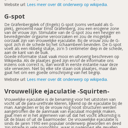
Website url:
Lees meer over dit onderwerp op wikipedia.
G-spot
De Gräfenbergplek of (Engels) G-spot (soms vertaald als G-
plek), genoemd naar Ernst Gräfenberg, zou een erogene zone
van de vrouw zijn. Stimulatie van de G-spot zou een heviger en
bevredigender orgasme veroorzaken en zou de mogelijke
oorzaak zijn van vrouwelijke ejaculatie. Bij de vrouw zou de G-
spot zich in de schede bij het schaambeen bevinden. De G-spot
voelt als een ribbelig stukje, zo'n 5 centimeter diep in de schede,
aan de kant van de buik.
Goede informatie staat vaak mooi en uitvoerig beschreven op
Wikipedia. Als de plaatjes goed zijn en/of de informatie ons
inziens ook correct is, dan wordt in eerste instantie naar deze
site verwezen. Niet bij elke site staan ook plaatjes, maar dan
gaat het om een goede omschrijving van het begrip.
Website url:
Lees meer over dit onderwerp op wikipedia.
Vrouwelijke ejaculatie -Squirten-
Vrouwelijke ejaculatie is de benaming voor het uitstoten van
vocht uit de para-urethrale klieren, lijkend op de ejaculatie bij de
man. Aangezien er bij de vrouw nog nooit structuren werden
aangetroffen die de aanmaak van ejaculaat mogelijk maken,
gaat men er in het algemeen van uit dat het vocht afkomstig is
uit de blaas of uit de baarmoeder. De vrouwelijke ejaculatie is
sinds de jaren 1990 een populair onderwerp geworden en deed
zijn intrede in vele pornofilms, waar in nagenoeg alle gevallen