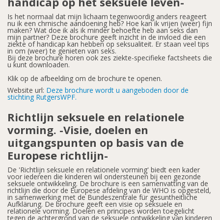
handicap op het seksuele leven-
Is het normaal dat mijn lichaam tegenwoordig anders reageert
nu ik een chrnische aandoening heb? Hoe kan ik vrijen (weer) fijn
maken? Wat doe ik als ik minder behoefte heb aan seks dan
mijn partner? Deze brochure geeft inzicht in de invloed die een
ziekte of handicap kan hebben op seksualiteit. Er staan veel tips
in om (weer) te genieten van seks.
Bij deze brochure horen ook zes ziekte-specifieke factsheets die
u kunt downloaden.
Klik op de afbeelding om de brochure te openen.
Website url:
Deze brochure wordt u aangeboden door de
stichting RutgersWPF.
Richtlijn seksuele en relationele
vorming. -Visie, doelen en
uitgangspunten op basis van de
Europese richtlijn-
De 'Richtlijn seksuele en relationele vorming' biedt een kader
voor iedereen die kinderen wil ondersteunen bij een gezonde
seksuele ontwikkeling. De brochure is een samenvatting van de
richtlijn die door de Europese afdeling van de WHO is opgesteld,
in samenwerking met de Bundeszentrale für gesuntheitliche
Aufklärung. De brochure geeft een visie op seksuele en
relationele vorming. Doelen en principes worden toegelicht
tegen de achtergrond van de seksuele ontwikkeling van kinderen