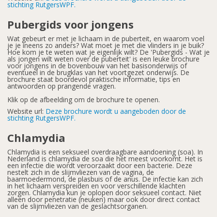
stichting RutgersWPF.
Pubergids voor jongens
Wat gebeurt er met je lichaam in de puberteit, en waarom voel
je je ineens zo anders? Wat moet je met die vlinders in je buik?
Hoe kom je te weten wat je eigenlijk wilt? De 'Pubergids - Wat je
als jongen wilt weten over de puberteit' is een leuke brochure
voor jongens in de bovenbouw van het basisonderwijs of
eventueel in de brugklas van het voortgezet onderwijs. De
brochure staat boordevol praktische informatie, tips en
antwoorden op prangende vragen.
Klik op de afbeelding om de brochure te openen.
Website url:
Deze brochure wordt u aangeboden door de
stichting RutgersWPF.
Chlamydia
Chlamydia is een seksueel overdraagbare aandoening (soa). In
Nederland is chlamydia de soa die het meest voorkomt. Het is
een infectie die wordt veroorzaakt door een bacterie. Deze
nestelt zich in de slijmvliezen van de vagina, de
baarmoedermond, de plasbuis of de anus. De infectie kan zich
in het lichaam verspreiden en voor verschillende klachten
zorgen. Chlamydia kun je oplopen door seksueel contact. Niet
alleen door penetratie (neuken) maar ook door direct contact
van de slijmvliezen van de geslachtsorganen.