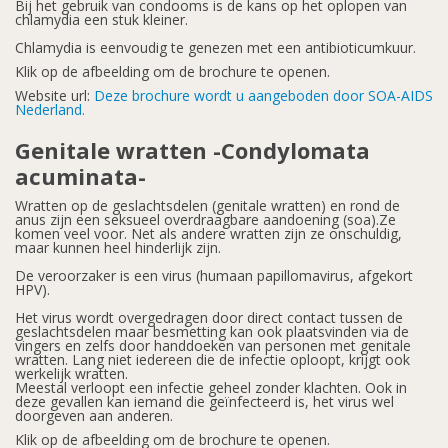
Bij het gebruik van condooms is de kans op het oplopen van
chlamydia een stuk kleiner.
Chlamydia is eenvoudig te genezen met een antibioticumkuur.
Klik op de afbeelding om de brochure te openen.
Website url:
Deze brochure wordt u aangeboden door SOA-AIDS
Nederland.
Genitale wratten -Condylomata
acuminata-
Wratten op de geslachtsdelen (genitale wratten) en rond de
anus zijn een seksueel overdraagbare aandoening (soa).Ze
komen veel voor. Net als andere wratten zijn ze onschuldig,
maar kunnen heel hinderlijk zijn.
De veroorzaker is een virus (humaan papillomavirus, afgekort
HPV).
Het virus wordt overgedragen door direct contact tussen de
geslachtsdelen maar besmetting kan ook plaatsvinden via de
vingers en zelfs door handdoeken van personen met genitale
wratten. Lang niet iedereen die de infectie oploopt, krijgt ook
werkelijk wratten.
Meestal verloopt een infectie geheel zonder klachten. Ook in
deze gevallen kan iemand die geïnfecteerd is, het virus wel
doorgeven aan anderen.
Klik op de afbeelding om de brochure te openen.