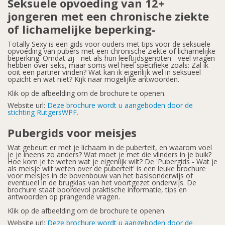
Seksuele opvoeding van 12+
jongeren met een chronische ziekte
of lichamelijke beperking-
Totally Sexy is een gids voor ouders met tips voor de seksuele
opvoeding van pubers met een chronische ziekte of lichamelijke
beperking. Omdat zij - net als hun leeftijdsgenoten - veel vragen
hebben over seks, maar soms wel heel specifieke zoals: Zal ik
ooit een partner vinden? Wat kan ik eigenlijk wel in seksueel
opzicht en wat niet? Kijk naar mogelijke antwoorden.
Klik op de afbeelding om de brochure te openen.
Website url:
Deze brochure wordt u aangeboden door de
stichting RutgersWPF.
Pubergids voor meisjes
Wat gebeurt er met je lichaam in de puberteit, en waarom voel
je je ineens zo anders? Wat moet je met die vlinders in je buik?
Hoe kom je te weten wat je eigenlijk wilt? De 'Pubergids - Wat je
als meisje wilt weten over de puberteit' is een leuke brochure
voor meisjes in de bovenbouw van het basisonderwijs of
eventueel in de brugklas van het voortgezet onderwijs. De
brochure staat boordevol praktische informatie, tips en
antwoorden op prangende vragen.
Klik op de afbeelding om de brochure te openen.
Website url:
Deze brochure wordt u aangeboden door de