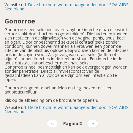
Website url:
Deze brochure wordt u aangeboden door SOA-AIDS
Nederland.
Gonorroe
Gonorroe is een seksueel overdraagbare infectie (soa) die wordt
veroorzaakt door bacteriën (gonokokken). Die bacteriën kunnen
zich nestelen in de slijmvliezen van de vagina, penis, anus, keel
en ogen. Door onbeschermd seksueel contact (seks zonder
condoom) kunnen zowel mannen als vrouwen een gonorroe-
infectie van de plasbuis oplopen. Bij vrouwen komen de infecties
ook in de vagina voor. Als gevolg van orale seks (beffen of
pijpen) kunnen infecties in de keel ontstaan. Een infectie in de
anus ontstaat na onbeschermde anale seks.
Gonorroe is heel besmettelijk en kan ook overgedragen worden
zonder penetratie. Direct slijmvliescontact van de
geslachtsdelen kan al voldoende zijn om een infectie op te
lopen.
Gonorroe is goed te behandelen en te genezen met een
antibioticumkuur.
Klik op de afbeelding om de brochure te openen.
Website url:
Deze brochure wordt u aangeboden door SOA-AIDS
Nederland.
Vorige
‹‹
Pagina 2
Volgende
››
pagina
pagina
Paginatie