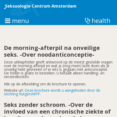
Overslaan
en
Seksuologie Centrum Amsterdam
naar
de
inhoud
menu
health
gaan
De morning-afterpil na onveilige
seks. -Over noodanticonceptie-
Deze uitklapfolder geeft antwoord op de meest gestelde vragen
over de morning-afterpil en wat je (nog meer) kunt doen als je
onveilig hebt gevreeën of er iets is gegaan met anticonceptie.
De folder is gratis te bestellen. U betaalt alleen handling- en
verzendkosten.
Klik op de afbeelding om de brochure te openen.
Website url:
Deze brochure wordt u aangeboden door de
stichting RutgersWPF.
Seks zonder schroom. -Over de
invloed van een chronische ziekte of